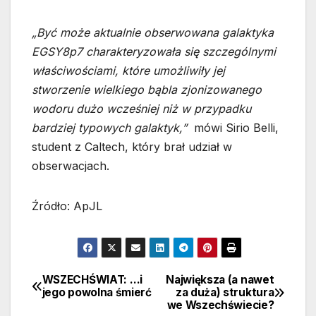
„Być może aktualnie obserwowana galaktyka
EGSY8p7 charakteryzowała się szczególnymi
właściwościami, które umożliwiły jej
stworzenie wielkiego bąbla zjonizowanego
wodoru dużo wcześniej niż w przypadku
bardziej typowych galaktyk,”
mówi Sirio Belli,
student z Caltech, który brał udział w
obserwacjach.
Źródło: ApJL
WSZECHŚWIAT: …i
Największa (a nawet
Nawigacja
jego powolna śmierć
za duża) struktura
we Wszechświecie?