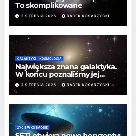
To skomplikowane
3 SIERPNIA 2026
RADEK KOSARZYCKI
GALAKTYKI
KOSMOLOGIA
Największa znana galaktyka.
W końcu poznaliśmy jej
faktyczne wymiary
3 SIERPNIA 2026
RADEK KOSARZYCKI
ŻYCIE W KOSMOSIE
SETI otwiera nowe horyzonty: