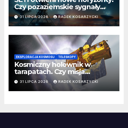
Czy pozaziemskie sygnały
czekają w nieoczekiwanych
31 LIPCA 2026
RADEK KOSARZYCKI
miejscach?
EKSPLORACJA KOSMOSU
TELESKOPY
Kosmiczny holownik w
tarapatach. Czy misja
ratowania Teleskopu Swift
31 LIPCA 2026
RADEK KOSARZYCKI
jest zagrożona?