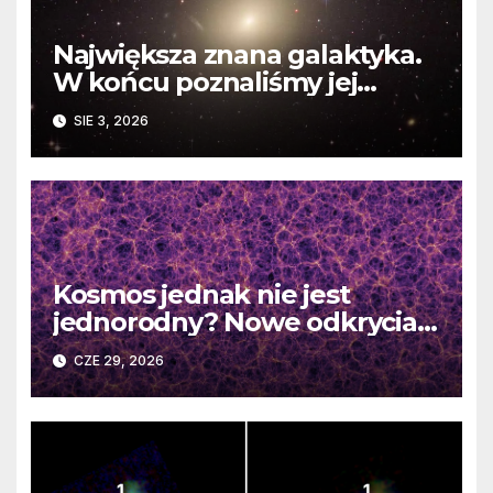
Największa znana galaktyka.
W końcu poznaliśmy jej
faktyczne wymiary
SIE 3, 2026
Kosmos jednak nie jest
jednorodny? Nowe odkrycia
DESI burzą fundamentalne
CZE 29, 2026
zasady kosmologii