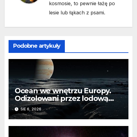
kosmosie, to pewnie łażę po
lesie lub łąkach z psami.
Podobne artykuły
Ocean we wnętrzu Europy.
Odizolowani przez lodową
barierę
SIE 6, 2026