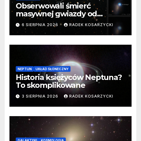
Obserwowali śmierć
masywnej gwiazdy od
samego początku. Niezwykle
6 SIERPNIA 2026
RADEK KOSARZYCKI
cenne dane
NEPTUN
UKŁAD SŁONECZNY
Historia księżyców Neptuna?
To skomplikowane
3 SIERPNIA 2026
RADEK KOSARZYCKI
GALAKTYKI
KOSMOLOGIA