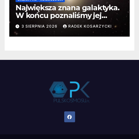
Największa znana galaktyka.
W końcu poznaliśmy jej
faktyczne wymiary
3 SIERPNIA 2026
RADEK KOSARZYCKI