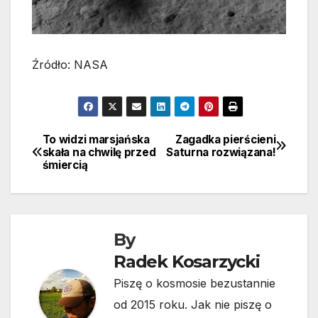
Źródło: NASA
To widzi marsjańska
Zagadka pierścieni
Nawigacja
skała na chwilę przed
Saturna rozwiązana!
śmiercią
wpisu
By
Radek Kosarzycki
Piszę o kosmosie bezustannie
od 2015 roku. Jak nie piszę o