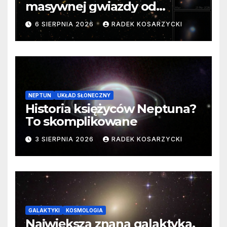
masywnej gwiazdy od
samego początku. Niezwykle
6 SIERPNIA 2026
RADEK KOSARZYCKI
cenne dane
NEPTUN
UKŁAD SŁONECZNY
Historia księżyców Neptuna?
To skomplikowane
3 SIERPNIA 2026
RADEK KOSARZYCKI
GALAKTYKI
KOSMOLOGIA
Największa znana galaktyka.