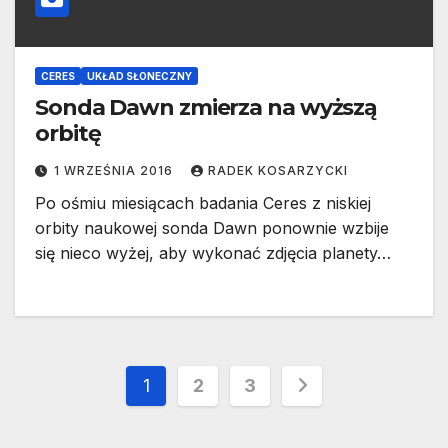
CERES
UKŁAD SŁONECZNY
Sonda Dawn zmierza na wyższą
orbitę
1 WRZEŚNIA 2016
RADEK KOSARZYCKI
Po ośmiu miesiącach badania Ceres z niskiej
orbity naukowej sonda Dawn ponownie wzbije
się nieco wyżej, aby wykonać zdjęcia planety…
Stronicowanie
1
2
3
wpisów