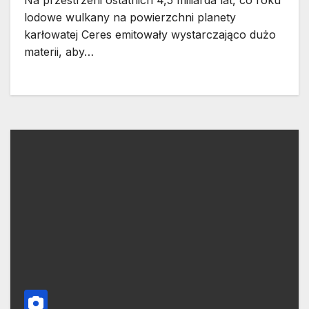
Na przestrzeni ostatnich 4,5 miliarda lat, co roku
lodowe wulkany na powierzchni planety
karłowatej Ceres emitowały wystarczająco dużo
materii, aby…