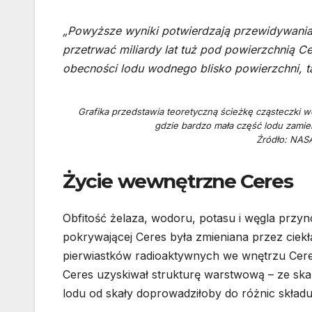
„Powyższe wyniki potwierdzają przewidywania s
przetrwać miliardy lat tuż pod powierzchnią Ce
obecności lodu wodnego blisko powierzchni, t
Grafika przedstawia teoretyczną ścieżkę cząsteczki 
gdzie bardzo mała część lodu zamien
Źródło: NAS
Życie wewnętrzne Ceres
Obfitość żelaza, wodoru, potasu i węgla przyn
pokrywającej Ceres była zmieniana przez cie
pierwiastków radioaktywnych we wnętrzu Ceres
Ceres uzyskiwał strukturę warstwową – ze ska
lodu od skały doprowadziłoby do różnic skład