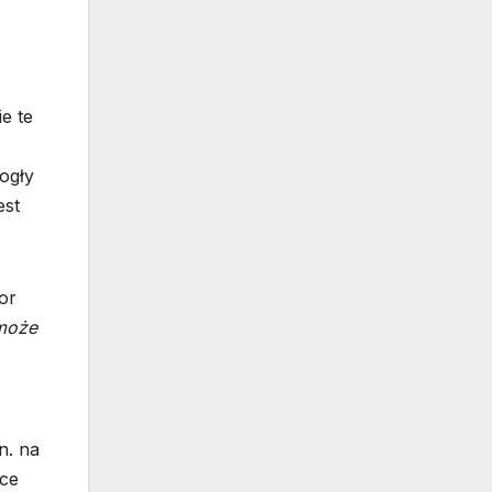
e te
ogły
est
or
 może
n. na
ące