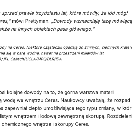
przed prawie trzydziestu lat, które mówiły, że lód mógł
res,”
mówi Prettyman.
„Dowody wzmacniają tezę mówiącą
akże na innych obiektach pasa głównego.”
wody na Ceres. Niektóre cząsteczki opadają do zimnych, ciemnych krater
ia się w parę wodną, nawet na przestrzeni miliardów lat.
A/JPL-Caltech/UCLA/MPS/DLR/IDA
osi kolejne dowody na to, że górna warstwa materii
kłą wodę we wnętrzu Ceres. Naukowcy uważają, że rozpad
 zapewniał ciepło umożliwiające tego typu zmiany, w któ
listym wnętrzem i lodową zewnętrzną skorupą. Rozdzielen
u chemicznego wnętrza i skorupy Ceres.