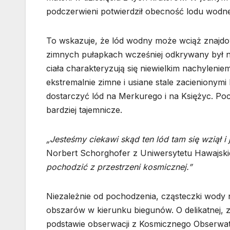
podczerwieni potwierdził obecność lodu wodn
To wskazuje, że lód wodny może wciąż znajdo
zimnych pułapkach wcześniej odkrywany był n
ciała charakteryzują się niewielkim nachyleniem
ekstremalnie zimne i usiane stale zacienionym
dostarczyć lód na Merkurego i na Księżyc. Po
bardziej tajemnicze.
„Jesteśmy ciekawi skąd ten lód tam się wziął i 
Norbert Schorghofer z Uniwersytetu Hawajsk
pochodzić z przestrzeni kosmicznej.”
Niezależnie od pochodzenia, cząsteczki wody 
obszarów w kierunku biegunów. O delikatnej, 
podstawie obserwacji z Kosmicznego Obserwat