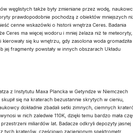
ytów węglistych także były zmieniane przez wodę, naukowc
oryty prawdopodobnie pochodzą z obiektów mniejszych ni
eść cenne wskazówki o historii wnętrza Ceres. Badania
e Ceres ma więcej wodoru i mniej żelaza niż te meteoryty,
 kierowały się ku wnętrzu, gdy zasolona woda gromadziła 
lub jej fragmenty powstały w innych obszarach Układu
atza z Instytutu Maxa Plancka w Getyndze w Niemczech
kupił się na kraterach bezustannie skrytych w cieniu,
Naukowcy dokładnie zbadali setki zimnych, ciemnych krate
ynosi w nich zaledwie 110K, dzięki temu bardzo mała czę
rzestrzeni miliardów lat. Badacze odkryli depozyty jasnej
m z tych kraterów, częściowo zacienionym spektrometr