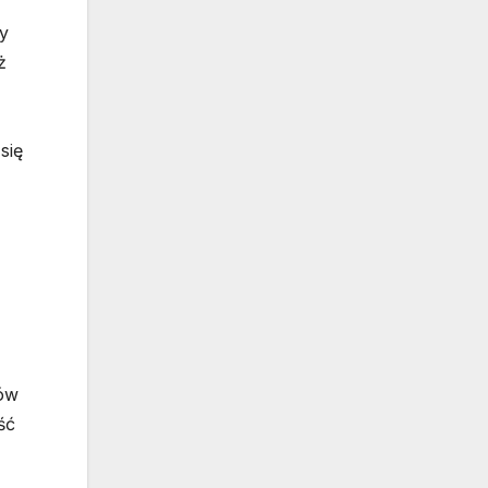
y
ż
się
rów
ść