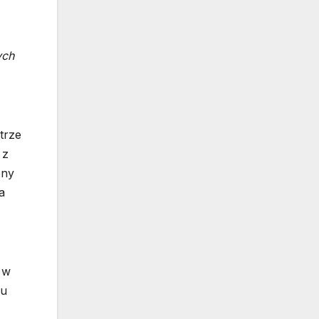
ych
trze
 z
ony
a
 w
łu