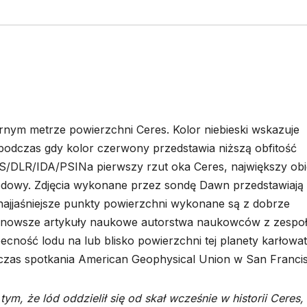
nym metrze powierzchni Ceres. Kolor niebieski wskazuje
podczas gdy kolor czerwony przedstawia niższą obfitość
DLR/IDA/PSINa pierwszy rzut oka Ceres, największy obi
lodowy. Zdjęcia wykonane przez sondę Dawn przedstawiają
o najjaśniejsze punkty powierzchni wykonane są z dobrze
 najnowsze artykuły naukowe autorstwa naukowców z zespo
ność lodu na lub blisko powierzchni tej planety karłowat
dczas spotkania American Geophysical Union w San Franci
ym, że lód oddzielił się od skał wcześnie w historii Ceres,