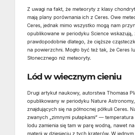
Z uwagi na fakt, że meteoryty z klasy chondr
mają plany porównania ich z Ceres. Owe mete
Ceres, jednak mimo wszystko mogą nam przyni
opublikowane w periodyku Science wskazują, ż
prawdopodobnie dlatego, że cięższe cząsteczki
na powierzchni. Mogło być też tak, że Ceres 
Słonecznego niż meteoryty.
Lód w wiecznym cieniu
Drugi artykuł naukowy, autorstwa Thomasa Pl
opublikowany w periodyku Nature Astronomy, s
znajdujących się na północnej półkuli Ceres. 
zwanych „zimnymi pułapkami” — temperatura w
lodu zamienia się tam w parę wodną, nawet na p
materii w dziesięciu z tych kraterów. W jedny