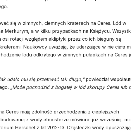
ego.
wać się w zimnych, ciemnych kraterach na Ceres. Lód w
a Merkurym, a w kilku przypadkach na Księżycu. Wszystki
 osi rotacji względem ekliptyki przez co ich bieguny są
i kraterami. Naukowcy uważają, że uderzające w nie ciała m
chodzenie lodu odkrytego w zimnych pułapkach na Ceres j
jak udało mu się przetrwać tak długo,”
powiedział współaut
iego.
„Może pochodzić z bogatej w lód skorupy Ceres lub
na Ceres mają zdolność przechodzenia z cieplejszych
zbudowanej z wody atmosferze mówiono już wcześniej, m.i
orium Herschel z lat 2012-13. Cząsteczki wody opuszczaj