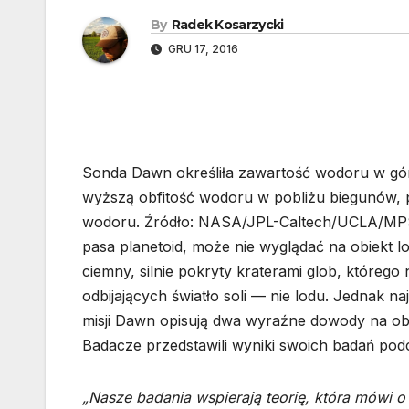
By
Radek Kosarzycki
GRU 17, 2016
Sonda Dawn określiła zawartość wodoru w gór
wyższą obfitość wodoru w pobliżu biegunów, 
wodoru. Źródło: NASA/JPL-Caltech/UCLA/MPS/
pasa planetoid, może nie wyglądać na obiekt 
ciemny, silnie pokryty kraterami glob, któreg
odbijających światło soli — nie lodu. Jednak
misji Dawn opisują dwa wyraźne dowody na obec
Badacze przedstawili wyniki swoich badań po
„Nasze badania wspierają teorię, która mówi o t