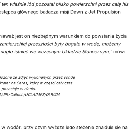
ten właśnie lód pozostał blisko powierzchni przez całą his
stępca głównego badacza misji Dawn z Jet Propulsion
onieważ jest on niezbędnym warunkiem do powstania życia
 zamierzchłej przeszłości były bogate w wodę, możemy
mogło istnieć we wczesnym Układzie Słonecznym,”
mówi
łożona ze zdjęć wykonanych przez sondę
rater na Ceres, który w części cały czas
pozostaje w cieniu.
A/JPL-Caltech/UCLA/MPS/DLR/IDA
 w wodór, przy czym wyższe jego stężenie znajduje się na