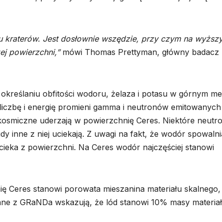
lku kraterów. Jest dosłownie wszędzie, przy czym na wyższ
ej powierzchni,”
mówi Thomas Prettyman, główny badacz
określaniu obfitości wodoru, żelaza i potasu w górnym me
liczbę i energię promieni gamma i neutronów emitowanych
kosmiczne uderzają w powierzchnię Ceres. Niektóre neutr
y inne z niej uciekają. Z uwagi na fakt, że wodór spowalni
cieka z powierzchni. Na Ceres wodór najczęściej stanowi
ię Ceres stanowi porowata mieszanina materiału skalnego,
ne z GRaNDa wskazują, że lód stanowi 10% masy materia