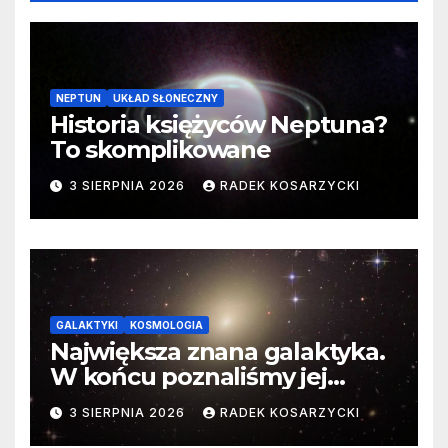
NEPTUN
UKŁAD SŁONECZNY
Historia księżyców Neptuna?
To skomplikowane
3 SIERPNIA 2026
RADEK KOSARZYCKI
GALAKTYKI
KOSMOLOGIA
Największa znana galaktyka.
W końcu poznaliśmy jej
faktyczne wymiary
3 SIERPNIA 2026
RADEK KOSARZYCKI