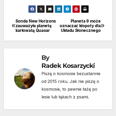
Sonda New Horizons
Planeta 9 może
Nawigacja
zauważyła planetę
oznaczać kłopoty dla
karłowatą Quaoar
Układu Słonecznego
wpisu
By
Radek Kosarzycki
Piszę o kosmosie bezustannie
od 2015 roku. Jak nie piszę o
kosmosie, to pewnie łażę po
lesie lub łąkach z psami.