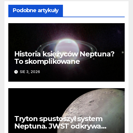
Podobne artykuły
Historia księżyców Neptuna?
To skomplikowane
SIE 3, 2026
Tryton spustoszył system
Neptuna. JWST odkrywa