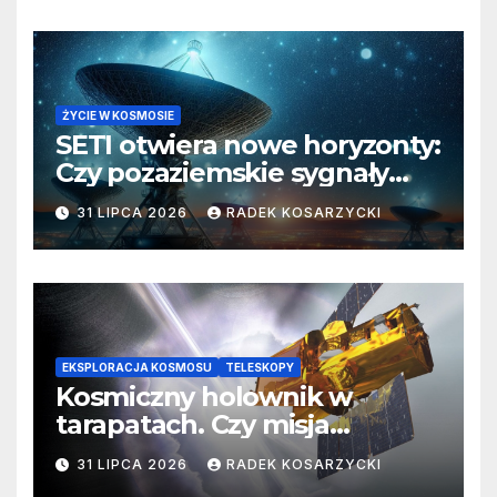
ŻYCIE W KOSMOSIE
SETI otwiera nowe horyzonty:
Czy pozaziemskie sygnały
czekają w nieoczekiwanych
31 LIPCA 2026
RADEK KOSARZYCKI
miejscach?
EKSPLORACJA KOSMOSU
TELESKOPY
Kosmiczny holownik w
tarapatach. Czy misja
ratowania Teleskopu Swift
31 LIPCA 2026
RADEK KOSARZYCKI
jest zagrożona?