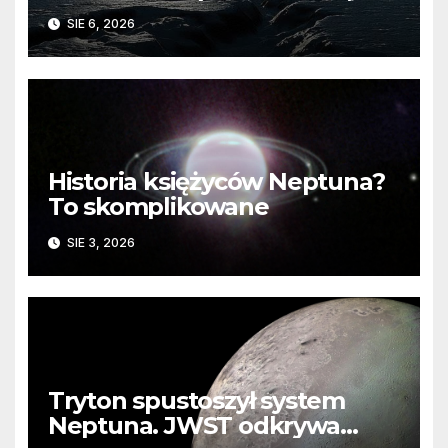
barierę
SIE 6, 2026
Historia księżyców Neptuna?
To skomplikowane
SIE 3, 2026
Tryton spustoszył system
Neptuna. JWST odkrywa