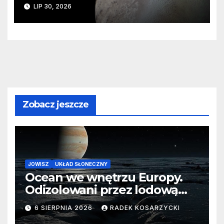
ślady kosmicznej katastrofy i
LIP 30, 2026
zaginionego lodu
Zobacz jeszcze
JOWISZ
UKŁAD SŁONECZNY
Ocean we wnętrzu Europy.
Odizolowani przez lodową
barierę
6 SIERPNIA 2026
RADEK KOSARZYCKI