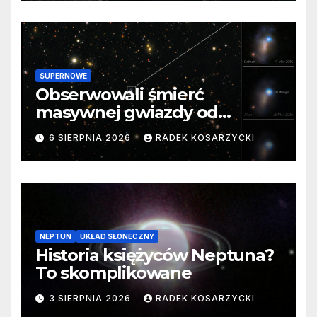
SUPERNOWE
Obserwowali śmierć
masywnej gwiazdy od
samego początku. Niezwykle
6 SIERPNIA 2026
RADEK KOSARZYCKI
cenne dane
NEPTUN
UKŁAD SŁONECZNY
Historia księżyców Neptuna?
To skomplikowane
3 SIERPNIA 2026
RADEK KOSARZYCKI