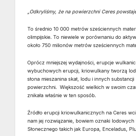
„Odkryliśmy, że na powierzchni Ceres powstaje
To średnio 10 000 metrów sześciennych materii 
olimpijskie. To niewiele w porównaniu do aktyw
około 750 milionów metrów sześciennych mater
Oprócz mniejszej wydajności, erupcje wulkanic
wybuchowych erupcji, kriowulkany tworzą lod
słona mieszanina skał, lodu i innych substanc
powierzchni. Większość wielkich w swoim cza
znikała właśnie w ten sposób.
Źródło erupcji kriowulkanicznych na Ceres wci
nam jej rozwiązanie, bowiem oznaki lodowyc
Słonecznego takich jak Europa, Enceladus, Pl