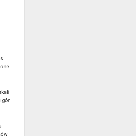
es
zone
kali
u gór
e
onów