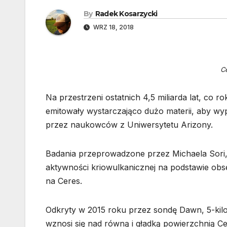
By
Radek Kosarzycki
WRZ 18, 2018
C
Na przestrzeni ostatnich 4,5 miliarda lat, co 
emitowały wystarczająco dużo materii, aby wy
przez naukowców z Uniwersytetu Arizony.
Badania przeprowadzone przez Michaela Sori,
aktywności kriowulkanicznej na podstawie obs
na Ceres.
Odkryty w 2015 roku przez sondę Dawn, 5-ki
wznosi się nad równą i gładką powierzchnią C