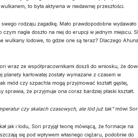
m wulkanem, to była aktywna w niedawnej przeszłości.
 swego rodzaju zagadkę. Mało prawdopodobne wydawało s
 czym nagle doszło na niej do erupcji w jednym miejscu. 
ne wulkany lodowe, to gdzie one są teraz? Dlaczego Ahun
ri wraz ze współpracownikami doszli do wniosku, że do
tej planety karłowatej zostały wymazane z czasem w
 jak miód czy szpachla mogą przyjmować kształt gęstej,
y sprawia, że przyjmuje ona coraz bardziej płaski kształt.
mperatur czy skalach czasowych, ale lód już tak”
mówi Sori
 jak i lodu, Sori przyjął teorię mówiącą, że formacje na
ieszczają się pod wpływem własnego ciężaru, podobnie do