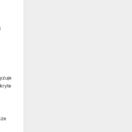
i
yzuje
kryte
cze