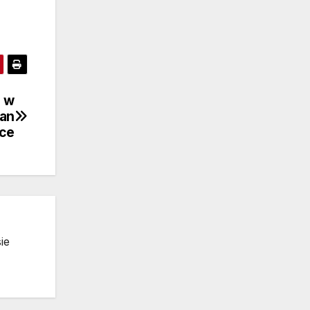
e w
gan
nce
ie