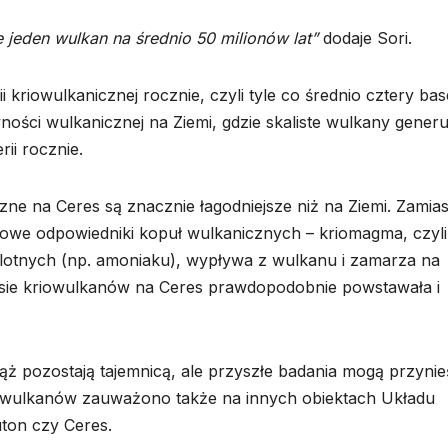
 jeden wulkan na średnio 50 milionów lat”
dodaje Sori.
kriowulkanicznej rocznie, czyli tyle co średnio cztery ba
ności wulkanicznej na Ziemi, gdzie skaliste wulkany generu
ii rocznie.
zne na Ceres są znacznie łagodniejsze niż na Ziemi. Zamias
owe odpowiedniki kopuł wulkanicznych – kriomagma, czyli
ji lotnych (np. amoniaku), wypływa z wulkanu i zamarza na
sie kriowulkanów na Ceres prawdopodobnie powstawała i
ąż pozostają tajemnicą, ale przyszłe badania mogą przynie
h wulkanów zauważono także na innych obiektach Układu
uton czy Ceres.