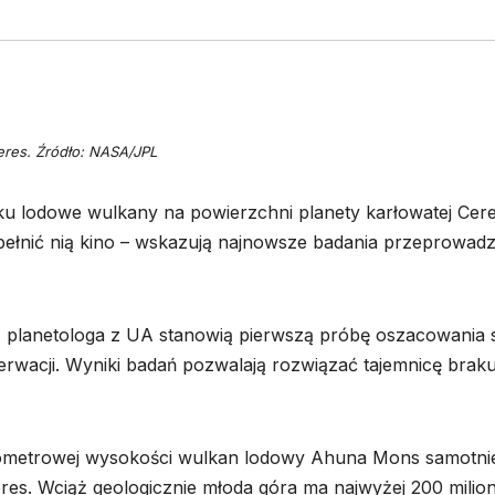
eres. Źródło: NASA/JPL
roku lodowe wulkany na powierzchni planety karłowatej Cer
pełnić nią kino – wskazują najnowsze badania przeprowad
 planetologa z UA stanowią pierwszą próbę oszacowania s
erwacji. Wyniki badań pozwalają rozwiązać tajemnicę brak
lometrowej wysokości wulkan lodowy Ahuna Mons samotni
eres. Wciąż geologicznie młoda góra ma najwyżej 200 mili