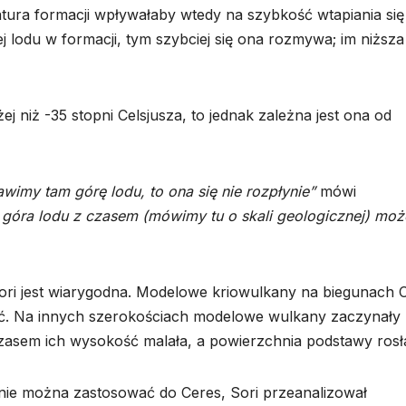
tura formacji wpływałaby wtedy na szybkość wtapiania się
ej lodu w formacji, tym szybciej się ona rozmywa; im niższa
j niż -35 stopni Celsjusza, to jednak zależna jest ona od
awimy tam górę lodu, to ona się nie rozpłynie”
mówi
że góra lodu z czasem (mówimy tu o skali geologicznej) moż
ori jest wiarygodna. Modelowe kriowulkany na biegunach 
ść. Na innych szerokościach modelowe wulkany zaczynały
 czasem ich wysokość malała, a powierzchnia podstawy rosł
znie można zastosować do Ceres, Sori przeanalizował