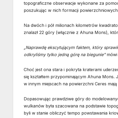
topograficzne obserwacje wykonane za pomoc
poszukując w nich formacji powierzchniowych,
Na dwóch i pół milionach kilometrów kwadrat
znalazł 22 góry (włącznie z Ahuna Mons), któr
„Naprawdę ekscytującym faktem, który sprawił, 
odkryliśmy tylko jedną górę na biegunie”
mówi 
Choć jest ona stara i pokryta kraterami ude
się kształtem przypominającym Ahuna Mons. Je
w innym miejscach na powierzchni Ceres mają
Dopasowując prawdziwe góry do modelowanych, 
wulkanów była szacowana na podstawie topogra
byli w stanie obliczyć tempo powstawania kri