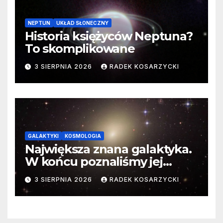
NEPTUN
UKŁAD SŁONECZNY
Historia księżyców Neptuna?
To skomplikowane
3 SIERPNIA 2026
RADEK KOSARZYCKI
GALAKTYKI
KOSMOLOGIA
Największa znana galaktyka.
W końcu poznaliśmy jej
faktyczne wymiary
3 SIERPNIA 2026
RADEK KOSARZYCKI