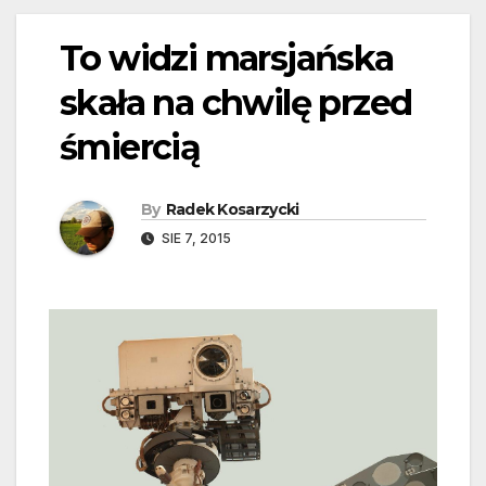
To widzi marsjańska
skała na chwilę przed
śmiercią
By
Radek Kosarzycki
SIE 7, 2015