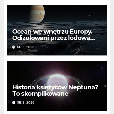
Ocean we wnętrzu Europy.
Odizolowani przez lodową
barierę
SIE 6, 2026
Historia księżyców Neptuna?
To skomplikowane
SIE 3, 2026