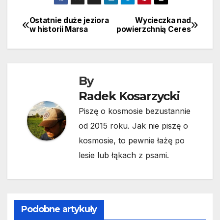
Ostatnie duże jeziora
Wycieczka nad
Nawigacja
w historii Marsa
powierzchnią Ceres
wpisu
By
Radek Kosarzycki
Piszę o kosmosie bezustannie
od 2015 roku. Jak nie piszę o
kosmosie, to pewnie łażę po
lesie lub łąkach z psami.
Podobne artykuły