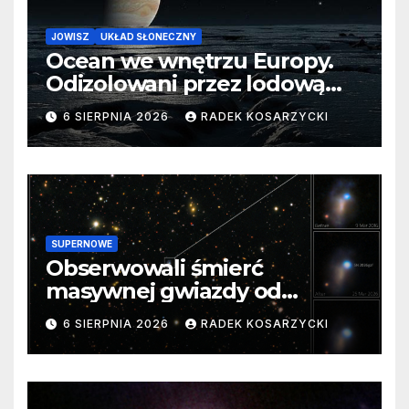
JOWISZ
UKŁAD SŁONECZNY
Ocean we wnętrzu Europy.
Odizolowani przez lodową
barierę
6 SIERPNIA 2026
RADEK KOSARZYCKI
SUPERNOWE
Obserwowali śmierć
masywnej gwiazdy od
samego początku. Niezwykle
6 SIERPNIA 2026
RADEK KOSARZYCKI
cenne dane