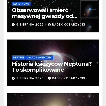
SUPERNOWE
Obserwowali śmierć
masywnej gwiazdy od
samego początku. Niezwykle
6 SIERPNIA 2026
RADEK KOSARZYCKI
cenne dane
NEPTUN
UKŁAD SŁONECZNY
Historia księżyców Neptuna?
To skomplikowane
3 SIERPNIA 2026
RADEK KOSARZYCKI