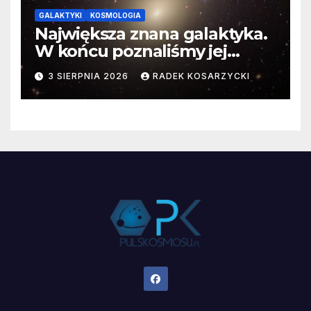
GALAKTYKI
KOSMOLOGIA
Największa znana galaktyka.
W końcu poznaliśmy jej
faktyczne wymiary
3 SIERPNIA 2026
RADEK KOSARZYCKI