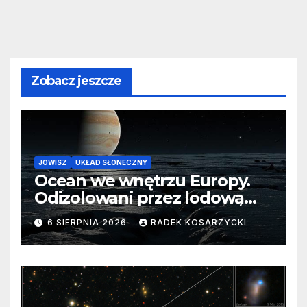
Zobacz jeszcze
JOWISZ
UKŁAD SŁONECZNY
Ocean we wnętrzu Europy.
Odizolowani przez lodową
barierę
6 SIERPNIA 2026
RADEK KOSARZYCKI