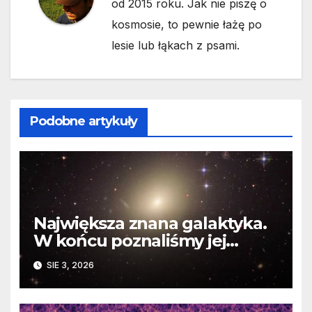
od 2015 roku. Jak nie piszę o
kosmosie, to pewnie łażę po
lesie lub łąkach z psami.
Podobne artykuły
Największa znana galaktyka.
W końcu poznaliśmy jej
faktyczne wymiary
SIE 3, 2026