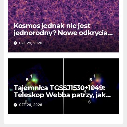
Kosmos jednak nie jest
jednorodny? Nowe odkrycia
DESI burzą fundamentalne
CZE 29, 2026
zasady kosmologii
Tajemnica TGSSJ1530+1049:
Teleskop Webba patrzy, jak
rodzi się supergalaktyka i
CZE 26, 2026
monstrualna czarna dziura