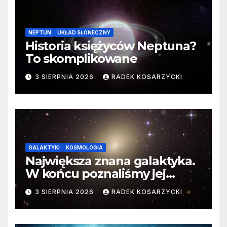
NEPTUN
UKŁAD SŁONECZNY
Historia księżyców Neptuna?
To skomplikowane
3 SIERPNIA 2026
RADEK KOSARZYCKI
GALAKTYKI
KOSMOLOGIA
Największa znana galaktyka.
W końcu poznaliśmy jej
faktyczne wymiary
3 SIERPNIA 2026
RADEK KOSARZYCKI