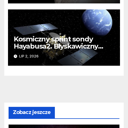
Kosmiczny sprint sondy
Hayabusa2. Błyskawiczny
przelot koło Torifune to test
LIP 2, 2026
dla obrony planetarnej
Zobacz jeszcze