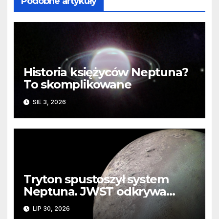
Podobne artykuły
Historia księżyców Neptuna?
To skomplikowane
SIE 3, 2026
Tryton spustoszył system
Neptuna. JWST odkrywa
ślady kosmicznej katastrofy i
LIP 30, 2026
zaginionego lodu