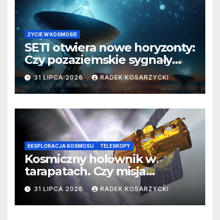
ŻYCIE W KOSMOSIE
SETI otwiera nowe horyzonty:
Czy pozaziemskie sygnały
czekają w nieoczekiwanych
31 LIPCA 2026
RADEK KOSARZYCKI
miejscach?
EKSPLORACJA KOSMOSU
TELESKOPY
Kosmiczny holownik w
tarapatach. Czy misja
ratowania Teleskopu Swift
31 LIPCA 2026
RADEK KOSARZYCKI
jest zagrożona?