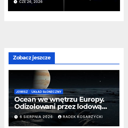
CZE 26, 2026
monstrualna czarna dziura
Zobacz jeszcze
JOWISZ
UKŁAD SŁONECZNY
Ocean we wnętrzu Europy.
Odizolowani przez lodową
barierę
6 SIERPNIA 2026
RADEK KOSARZYCKI