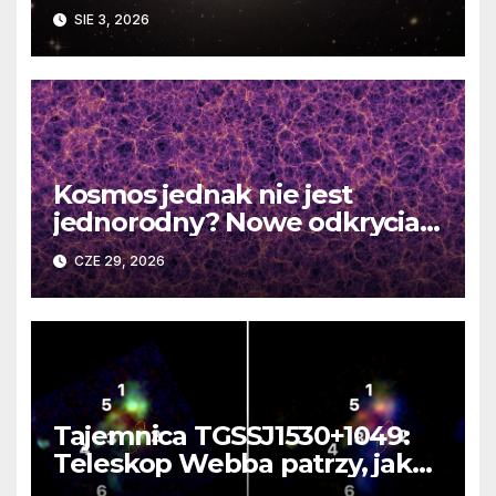
faktyczne wymiary
SIE 3, 2026
Kosmos jednak nie jest
jednorodny? Nowe odkrycia
DESI burzą fundamentalne
CZE 29, 2026
zasady kosmologii
Tajemnica TGSSJ1530+1049:
Teleskop Webba patrzy, jak
rodzi się supergalaktyka i