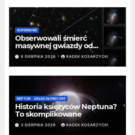
SUPERNOWE
Obserwowali śmierć
masywnej gwiazdy od
samego początku. Niezwykle
6 SIERPNIA 2026
RADEK KOSARZYCKI
cenne dane
NEPTUN
UKŁAD SŁONECZNY
Historia księżyców Neptuna?
To skomplikowane
3 SIERPNIA 2026
RADEK KOSARZYCKI