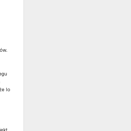
rów.
iegu
h
że Io
iekt