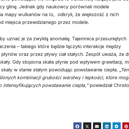
ący glinę. Jednak gdy naukowcy porównali modele
a mapy wulkanów na Io, odkryli, że większość z nich
od miejsca przewidzianego przez modele.
aby uznać je za zwykłą anomalię. Tajemnica przesuniętych
nia – takiego które będzie łączyło interakcje między
ynów oraz przez pływy ciał stałych. Zespół uważa, że d
j skały. Gdy stopiona skała płynie pod wpływem grawitacji, 
e skały w stanie stałym powodując powstawanie ciepła.
„Ten
onych kombinacji grubości warstwy i lepkości, które mog
ntensyfikujących powstawanie ciepła,”
powiedział Christ