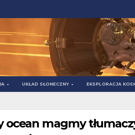
IA
UKŁAD SŁONECZNY
EKSPLORACJA KOS
y ocean magmy tłumacz