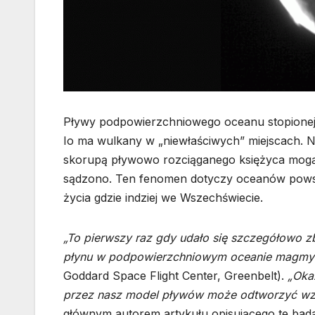
Pływy podpowierzchniowego oceanu stopionej
Io ma wulkany w „niewłaściwych” miejscach. 
skorupą pływowo rozciąganego księżyca mog
sądzono. Ten fenomen dotyczy oceanów powst
życia gdzie indziej we Wszechświecie.
„To pierwszy raz gdy udało się szczegółowo z
płynu w podpowierzchniowym oceanie magmy 
Goddard Space Flight Center, Greenbelt).
„Oka
przez nasz model pływów może odtworzyć wzó
głównym autorem artykułu opisującego te bad