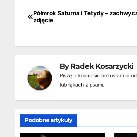
Półmrok Saturna i Tetydy – zachwyc
Nawigacja
zdjęcie
wpisu
By
Radek Kosarzycki
Piszę o kosmosie bezustannie od 
lub łąkach z psami.
Podobne artykuły