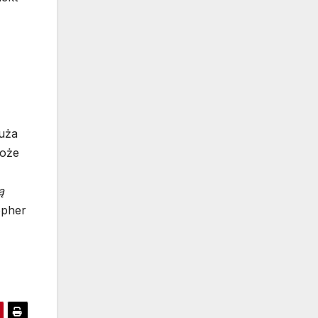
uża
może
ą
opher