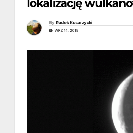
lokalizację wulkanó
By
Radek Kosarzycki
WRZ 14, 2015