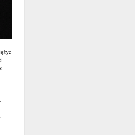
iężyc
d
as
y