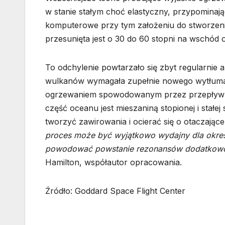
w stanie stałym choć elastyczny, przypominaj
komputerowe przy tym założeniu do stworzeni
przesunięta jest o 30 do 60 stopni na wschód 
To odchylenie powtarzało się zbyt regularnie 
wulkanów wymagała zupełnie nowego wytłumacze
ogrzewaniem spowodowanym przez przepływ pł
część oceanu jest mieszaniną stopionej i stałe
tworzyć zawirowania i ocierać się o otaczając
proces może być wyjątkowo wydajny dla określ
powodować powstanie rezonansów dodatkowo i
Hamilton, współautor opracowania.
Źródło: Goddard Space Flight Center