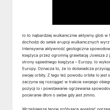
Io to najbardziej wulkanicznie aktywny glob w
dochodzi do setek erupcji wulkanicznych wyr
Intensywna aktywność geologiczna spowodowan
księżyca przez ogromną grawitację Jowisza z j
strony sąsiedniego księżyca – Europy. Io wyko
Europy. Oznacza to, że Io doświadcza przycią
swojej orbity. Z tego też powodu orbita Io jes
zaczyna się rozciągać w trakcie swojego obie
pozycji Io i powstawanie ogrzewania spowodowa
pocieranie dłoni o siebie gdy jest zimno.
Wcześniejsze teorie próbujące wyjaśnić ogrzew