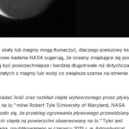
 skały lub magmy mogą tłumaczyć, dlaczego jowiszowy ks
Nowe badania NASA sugerują, że oceany znajdujące się po
ą być
powszechniejsze i bardziej długotrwałe niż dotychcz
ałych z magmy lub wody co zwiększa szanse na istnienie
badać ilość oraz rozkład ciepła wytworzonego przez pływ
na Io,”
mówi Robert Tyle (University of Maryland, NASA
zało się, że przebieg ogrzewania pływowego przewidziany
r ciepła na powierzchni obserwowany na Io.”
Tyler jest
ania, opublikowanego w czerwcu 2015 r. w
Astrophysical