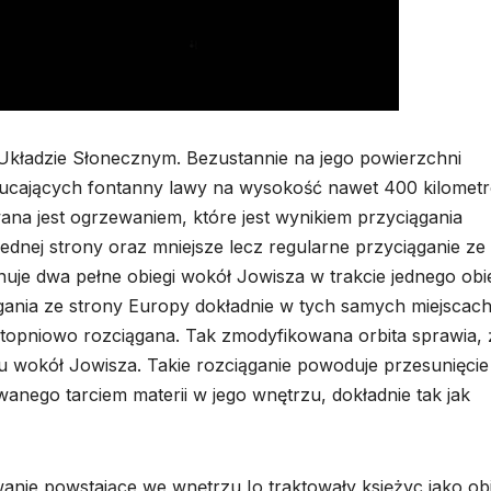
 Układzie Słonecznym. Bezustannie na jego powierzchni
zucających fontanny lawy na wysokość nawet 400 kilomet
a jest ogrzewaniem, które jest wynikiem przyciągania
ednej strony oraz mniejsze lecz regularne przyciąganie ze
nuje dwa pełne obiegi wokół Jowisza w trakcie jednego ob
gania ze strony Europy dokładnie w tych samych miejscac
t stopniowo rozciągana. Tak zmodyfikowana orbita sprawia, 
gu wokół Jowisza. Takie rozciąganie powoduje przesunięcie
nego tarciem materii w jego wnętrzu, dokładnie tak jak
anie powstające we wnętrzu Io traktowały księżyc jako ob