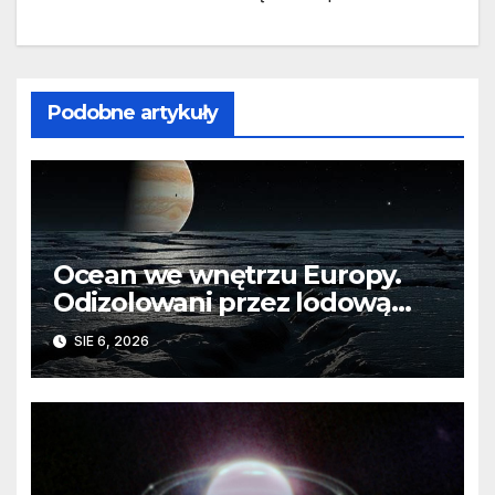
Podobne artykuły
Ocean we wnętrzu Europy.
Odizolowani przez lodową
barierę
SIE 6, 2026