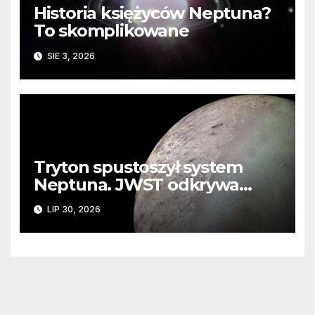
Historia księżyców Neptuna?
To skomplikowane
SIE 3, 2026
Tryton spustoszył system
Neptuna. JWST odkrywa
ślady kosmicznej katastrofy i
LIP 30, 2026
zaginionego lodu