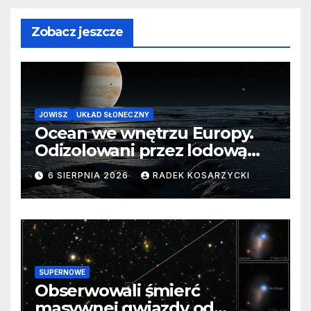
Zobacz jeszcze
JOWISZ
UKŁAD SŁONECZNY
Ocean we wnętrzu Europy.
Odizolowani przez lodową
barierę
6 SIERPNIA 2026
RADEK KOSARZYCKI
SUPERNOWE
Obserwowali śmierć
masywnej gwiazdy od