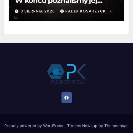
W końcu poznaliśmy jej
faktyczne wymiary
3 SIERPNIA 2026
RADEK KOSARZYCKI
Proudly powered by WordPress
|
Theme:
Newsup
by
Themeansar
.