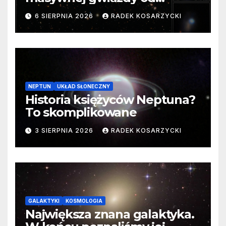
samego początku. Niezwykle
6 SIERPNIA 2026
RADEK KOSARZYCKI
cenne dane
NEPTUN
UKŁAD SŁONECZNY
Historia księżyców Neptuna?
To skomplikowane
3 SIERPNIA 2026
RADEK KOSARZYCKI
GALAKTYKI
KOSMOLOGIA
Największa znana galaktyka.