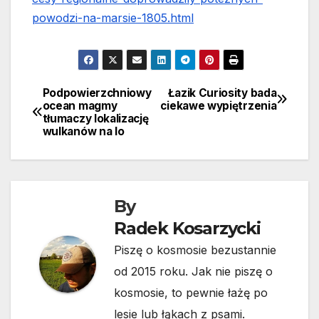
powodzi-na-marsie-1805.html
Podpowierzchniowy
Łazik Curiosity bada
Nawigacja
ocean magmy
ciekawe wypiętrzenia
tłumaczy lokalizację
wpisu
wulkanów na Io
By
Radek Kosarzycki
Piszę o kosmosie bezustannie
od 2015 roku. Jak nie piszę o
kosmosie, to pewnie łażę po
lesie lub łąkach z psami.