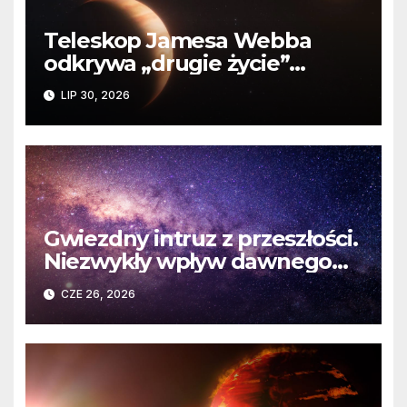
Teleskop Jamesa Webba
odkrywa „drugie życie”
planety krążącej wokół
LIP 30, 2026
martwej gwiazdy
Gwiezdny intruz z przeszłości.
Niezwykły wpływ dawnego
spotkania na komety Układu
CZE 26, 2026
Słonecznego