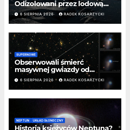
Odizolowani przez lodową
barierę
6 SIERPNIA 2026
RADEK KOSARZYCKI
SUPERNOWE
Obserwowali śmierć
masywnej gwiazdy od
samego początku. Niezwykle
6 SIERPNIA 2026
RADEK KOSARZYCKI
cenne dane
NEPTUN
UKŁAD SŁONECZNY
Historia księżyców Neptuna?