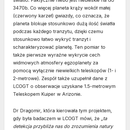
światło. Faktycznie niebo jest niebieskie na GJ
3470b. Co więcej planeta krąży wokół małej
(czerwony karzeł) gwiazdy, co oznacza, że
planeta blokuje stosunkowo dużą ilość światła
podczas każdego tranzytu, dzięki czemu
stosunkowo łatwo wykryć tranzyt i
scharakteryzować planetę. Ten pomiar to
także pierwsze wyraźne wykrycie cech
widmowych atmosfery egzoplanety za
pomocą wyłącznie niewielkich teleskopów (1- i
2-metrowe). Zespół także uzupełnił dane z
LCOGT o obserwacje uzyskane 1.5-metrowym
Teleskopem Kuiper w Arizonie.
Dr Dragomir, która kierowała tym projektem,
gdy była badaczem w LCOGT mówi, że
„ta
detekcja przybliża nas do zrozumienia natury