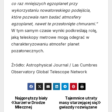
co raz mniejszych egzoplanet przy
wykorzystaniu nowatoreskiego podejścia,
które pozwala nam badać atmosfery
egzoplanet, nawet te przesłonięte chmurami.”
W tym samym czasie wyniki podkreślają rolę,
jaką teleskopy metrowe mogą odegrać w
charakteryzowaniu atmosfer planet
pozałonecznych.
Źródło: Astrophysical Journal / Las Cumbres
Observatory Global Telescope Network
Najgorętszy biały
Tajemnice utraty
Nawigacja
karzeł w Drodze
masy starzejącej się
Mlecznej
gwiazdy rozwiązane
wpisu