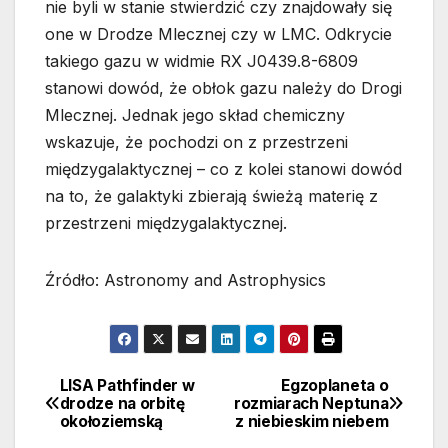
nie byli w stanie stwierdzić czy znajdowały się
one w Drodze Mlecznej czy w LMC. Odkrycie
takiego gazu w widmie RX J0439.8-6809
stanowi dowód, że obłok gazu należy do Drogi
Mlecznej. Jednak jego skład chemiczny
wskazuje, że pochodzi on z przestrzeni
międzygalaktycznej – co z kolei stanowi dowód
na to, że galaktyki zbierają świeżą materię z
przestrzeni międzygalaktycznej.
Źródło: Astronomy and Astrophysics
LISA Pathfinder w
Egzoplaneta o
Nawigacja
drodze na orbitę
rozmiarach Neptuna
okołoziemską
z niebieskim niebem
wpisu