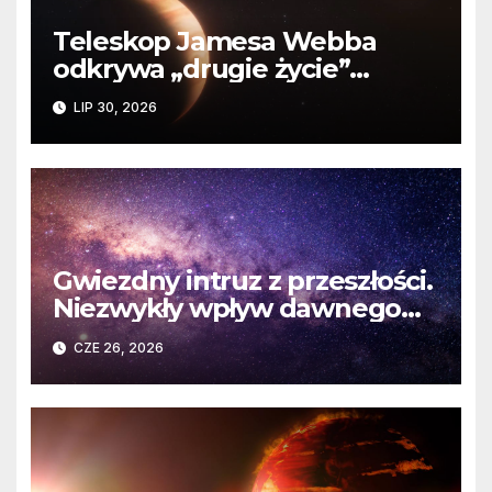
Teleskop Jamesa Webba
odkrywa „drugie życie”
planety krążącej wokół
LIP 30, 2026
martwej gwiazdy
Gwiezdny intruz z przeszłości.
Niezwykły wpływ dawnego
spotkania na komety Układu
CZE 26, 2026
Słonecznego