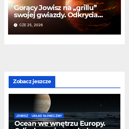
Gorący Jowisz na „grillu”
swojej gwiazdy. Odkrycia
Teleskopu Webba o HD
CZE 25, 2026
80606 b
Zobacz jeszcze
JOWISZ
UKŁAD SŁONECZNY
Ocean we wnętrzu Europy.