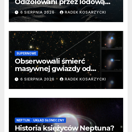
Odizolowani przez lodową
barierę
6 SIERPNIA 2026
RADEK KOSARZYCKI
SUPERNOWE
Obserwowali śmierć
masywnej gwiazdy od
samego początku. Niezwykle
6 SIERPNIA 2026
RADEK KOSARZYCKI
cenne dane
NEPTUN
UKŁAD SŁONECZNY
Historia księżyców Neptuna?