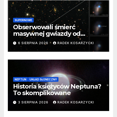
SUPERNOWE
Obserwowali śmierć
masywnej gwiazdy od
samego początku. Niezwykle
6 SIERPNIA 2026
RADEK KOSARZYCKI
cenne dane
NEPTUN
UKŁAD SŁONECZNY
Historia księżyców Neptuna?
To skomplikowane
3 SIERPNIA 2026
RADEK KOSARZYCKI