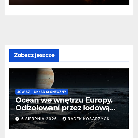
Zobacz jeszcze
JOWISZ
UKŁAD SŁONECZNY
Ocean we wnętrzu Europy.
Odizolowani przez lodową
barierę
6 SIERPNIA 2026
RADEK KOSARZYCKI