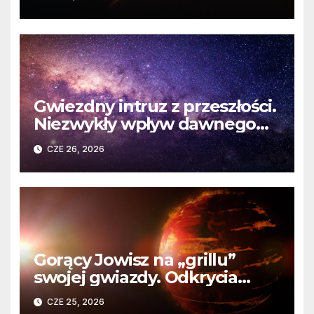
martwej gwiazdy
Gwiezdny intruz z przeszłości.
Niezwykły wpływ dawnego
spotkania na komety Układu
CZE 26, 2026
Słonecznego
Gorący Jowisz na „grillu”
swojej gwiazdy. Odkrycia
Teleskopu Webba o HD
CZE 25, 2026
80606 b