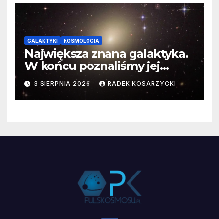
GALAKTYKI
KOSMOLOGIA
Największa znana galaktyka.
W końcu poznaliśmy jej
faktyczne wymiary
3 SIERPNIA 2026
RADEK KOSARZYCKI