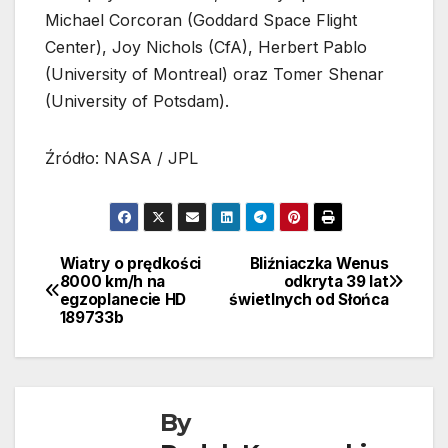
Michael Corcoran (Goddard Space Flight
Center), Joy Nichols (CfA), Herbert Pablo
(University of Montreal) oraz Tomer Shenar
(University of Potsdam).
Źródło: NASA / JPL
Wiatry o prędkości
Bliźniaczka Wenus
Nawigacja
8000 km/h na
odkryta 39 lat
egzoplanecie HD
świetlnych od Słońca
wpisu
189733b
By