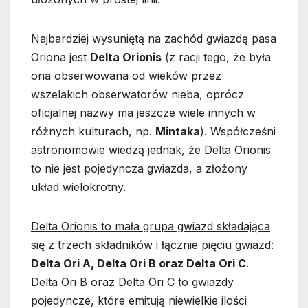
Najbardziej wysuniętą na zachód gwiazdą pasa
Oriona jest
Delta Orionis
(z racji tego, że była
ona obserwowana od wieków przez
wszelakich obserwatorów nieba, oprócz
oficjalnej nazwy ma jeszcze wiele innych w
różnych kulturach, np.
Mintaka
). Współcześni
astronomowie wiedzą jednak, że Delta Orionis
to nie jest pojedyncza gwiazda, a złożony
układ wielokrotny.
Delta Orionis to mała grupa gwiazd składająca
się z trzech składników i łącznie pięciu gwiazd
:
Delta Ori A, Delta Ori B oraz Delta Ori C
.
Delta Ori B oraz Delta Ori C to gwiazdy
pojedyncze, które emitują niewielkie ilości