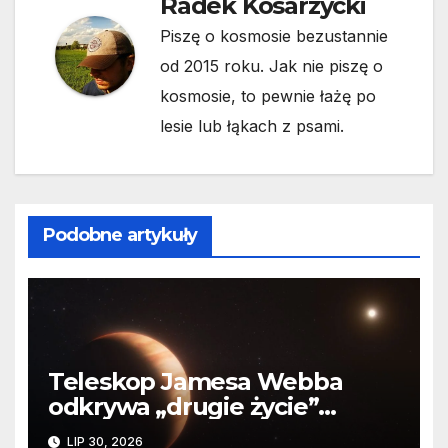
Radek Kosarzycki
Piszę o kosmosie bezustannie
od 2015 roku. Jak nie piszę o
kosmosie, to pewnie łażę po
lesie lub łąkach z psami.
Podobne artykuły
Teleskop Jamesa Webba
odkrywa „drugie życie”
planety krążącej wokół
LIP 30, 2026