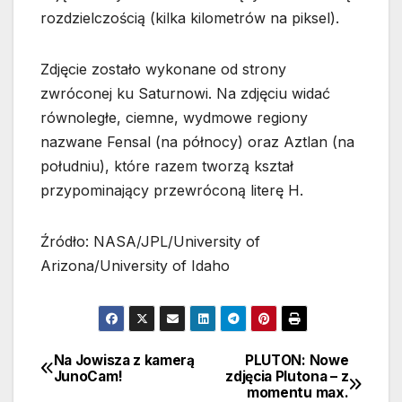
rozdzielczością (kilka kilometrów na piksel).
Zdjęcie zostało wykonane od strony
zwróconej ku Saturnowi. Na zdjęciu widać
równoległe, ciemne, wydmowe regiony
nazwane Fensal (na północy) oraz Aztlan (na
południu), które razem tworzą kształ
przypominający przewróconą literę H.
Źródło: NASA/JPL/University of
Arizona/University of Idaho
Na Jowisza z kamerą
PLUTON: Nowe
Nawigacja
JunoCam!
zdjęcia Plutona – z
momentu max.