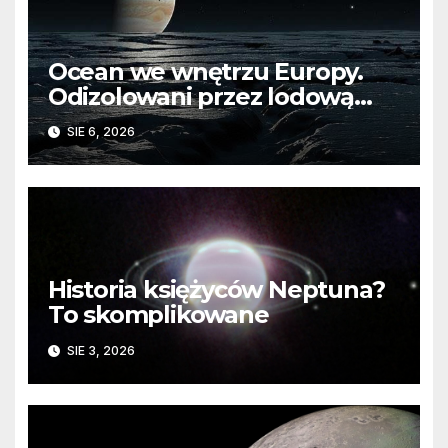
Ocean we wnętrzu Europy.
Odizolowani przez lodową
barierę
SIE 6, 2026
Historia księżyców Neptuna?
To skomplikowane
SIE 3, 2026