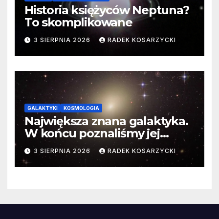
Historia księżyców Neptuna?
To skomplikowane
3 SIERPNIA 2026
RADEK KOSARZYCKI
GALAKTYKI
KOSMOLOGIA
Największa znana galaktyka.
W końcu poznaliśmy jej
faktyczne wymiary
3 SIERPNIA 2026
RADEK KOSARZYCKI