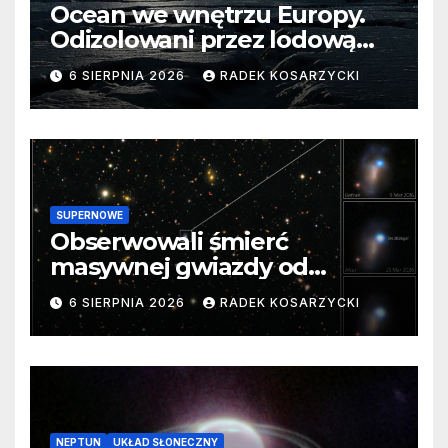
Ocean we wnętrzu Europy.
Odizolowani przez lodową
barierę
6 SIERPNIA 2026
RADEK KOSARZYCKI
SUPERNOWE
Obserwowali śmierć
masywnej gwiazdy od
samego początku. Niezwykle
6 SIERPNIA 2026
RADEK KOSARZYCKI
cenne dane
NEPTUN
UKŁAD SŁONECZNY