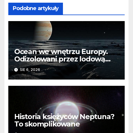
Podobne artykuły
Ocean we wnętrzu Europy.
Odizolowani przez lodową
barierę
SIE 6, 2026
Historia księżyców Neptuna?
To skomplikowane