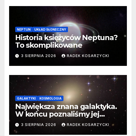
NEPTUN
UKŁAD SŁONECZNY
Historia księżyców Neptuna?
To skomplikowane
3 SIERPNIA 2026
RADEK KOSARZYCKI
GALAKTYKI
KOSMOLOGIA
Największa znana galaktyka.
W końcu poznaliśmy jej
faktyczne wymiary
3 SIERPNIA 2026
RADEK KOSARZYCKI