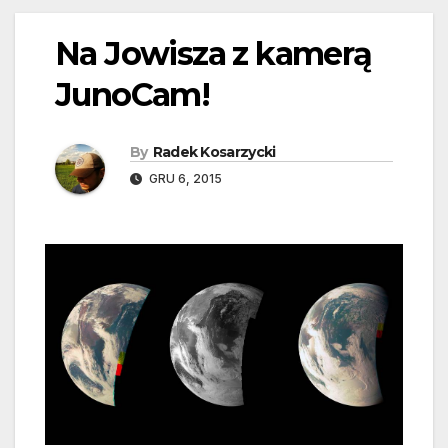
Na Jowisza z kamerą
JunoCam!
By
Radek Kosarzycki
GRU 6, 2015