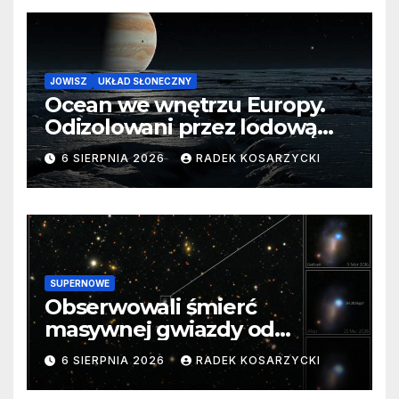
JOWISZ
UKŁAD SŁONECZNY
Ocean we wnętrzu Europy.
Odizolowani przez lodową
barierę
6 SIERPNIA 2026
RADEK KOSARZYCKI
SUPERNOWE
Obserwowali śmierć
masywnej gwiazdy od
samego początku. Niezwykle
6 SIERPNIA 2026
RADEK KOSARZYCKI
cenne dane