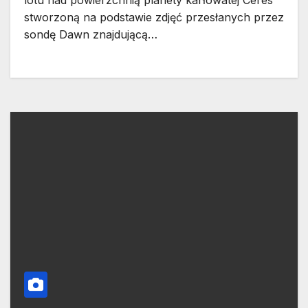
lotu nad powierzchnią planety karłowatej Ceres
stworzoną na podstawie zdjęć przesłanych przez
sondę Dawn znajdującą…