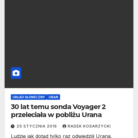
UKŁAD SŁONECZNY
URAN
30 lat temu sonda Voyager 2
przeleciała w pobliżu Urana
25 STYCZNIA 2016
RADEK KOSARZYCKI
Ludzie jak dotąd tylko raz odwiedzili Urana.