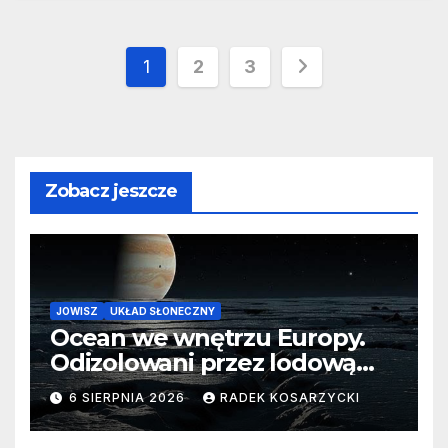
Stronicowanie
1
2
3
wpisów
Zobacz jeszcze
JOWISZ
UKŁAD SŁONECZNY
Ocean we wnętrzu Europy.
Odizolowani przez lodową
barierę
6 SIERPNIA 2026
RADEK KOSARZYCKI