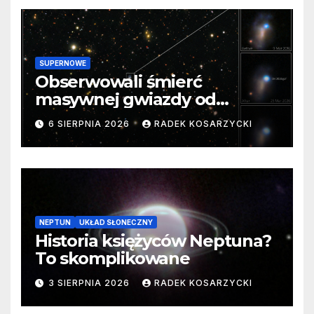
SUPERNOWE
Obserwowali śmierć
masywnej gwiazdy od
samego początku. Niezwykle
6 SIERPNIA 2026
RADEK KOSARZYCKI
cenne dane
NEPTUN
UKŁAD SŁONECZNY
Historia księżyców Neptuna?
To skomplikowane
3 SIERPNIA 2026
RADEK KOSARZYCKI