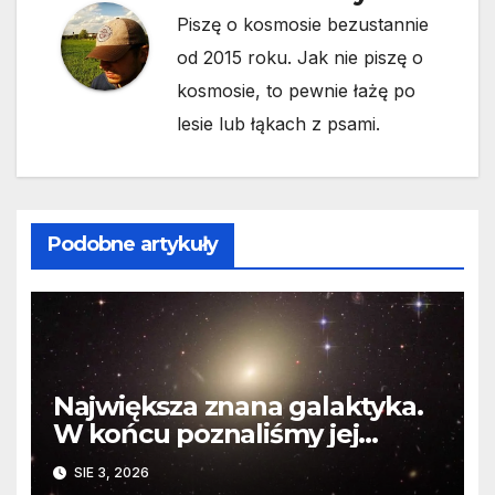
Piszę o kosmosie bezustannie
od 2015 roku. Jak nie piszę o
kosmosie, to pewnie łażę po
lesie lub łąkach z psami.
Podobne artykuły
Największa znana galaktyka.
W końcu poznaliśmy jej
faktyczne wymiary
SIE 3, 2026