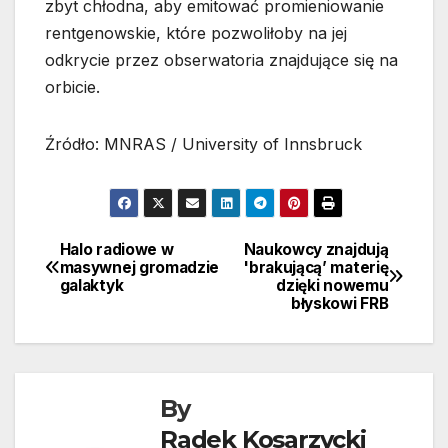
zbyt chłodna, aby emitować promieniowanie
rentgenowskie, które pozwoliłoby na jej
odkrycie przez obserwatoria znajdujące się na
orbicie.
Źródło: MNRAS / University of Innsbruck
Halo radiowe w
Naukowcy znajdują
Nawigacja
masywnej gromadzie
'brakującą’ materię
galaktyk
dzięki nowemu
wpisu
błyskowi FRB
By
Radek Kosarzycki