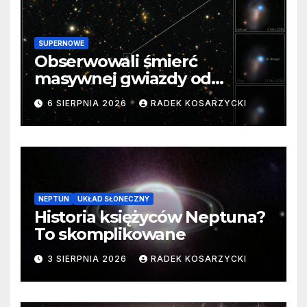
SUPERNOWE
Obserwowali śmierć
masywnej gwiazdy od
samego początku. Niezwykle
6 SIERPNIA 2026
RADEK KOSARZYCKI
cenne dane
NEPTUN
UKŁAD SŁONECZNY
Historia księżyców Neptuna?
To skomplikowane
3 SIERPNIA 2026
RADEK KOSARZYCKI