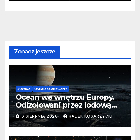
Zobacz jeszcze
JOWISZ
UKŁAD SŁONECZNY
Ocean we wnętrzu Europy.
Odizolowani przez lodową
barierę
6 SIERPNIA 2026
RADEK KOSARZYCKI