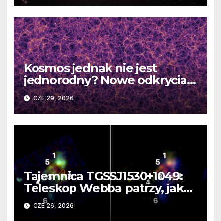
Kosmos jednak nie jest
jednorodny? Nowe odkrycia
DESI burzą fundamentalne
CZE 29, 2026
zasady kosmologii
Tajemnica TGSSJ1530+1049:
Teleskop Webba patrzy, jak
rodzi się supergalaktyka i
CZE 26, 2026
monstrualna czarna dziura