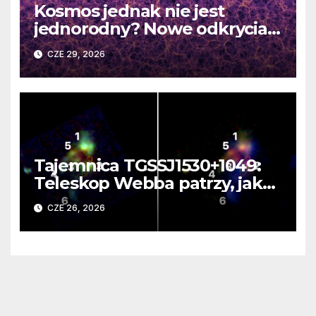
Kosmos jednak nie jest
jednorodny? Nowe odkrycia
DESI burzą fundamentalne
CZE 29, 2026
zasady kosmologii
Tajemnica TGSSJ1530+1049:
Teleskop Webba patrzy, jak
rodzi się supergalaktyka i
CZE 26, 2026
monstrualna czarna dziura