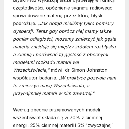
Błyski FRB wykazują także dyspersję w funkcji
częstotliwości, opóźnienie sygnału radiowego
spowodowane materią przez którą błysk
podróżuje.
„Jak dotąd mieliśmy tylko pomiary
dyspersji. Teraz gdy oprócz niej mamy także
pomiar odległości, możemy zmierzyć jak gęsta
materia znajduje się między źródłem rozbłysku
a Ziemią i porównać tą gęstość z obecnymi
modelami rozkładu materii we
Wszechświecie,”
mówi dr Simon Johnston,
współautor badania.
„W praktyce pozwala nam
to zmierzyć masę Wszechświata, a
przynajmniej materii w nim zawartej.”
Według obecnie przyjmowanych modeli
wszechświat składa się w 70% z ciemnej
energii, 25% ciemnej materii i 5% 'zwyczajnej’