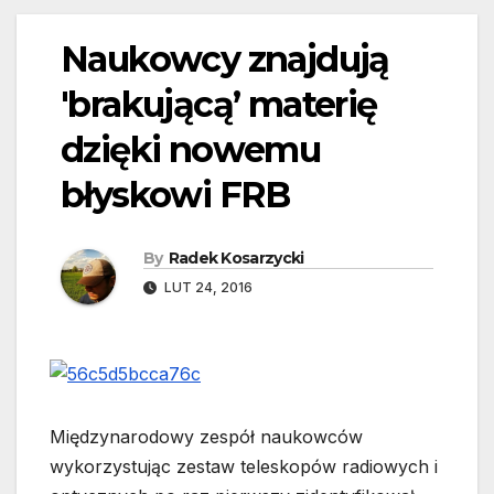
Naukowcy znajdują
'brakującą’ materię
dzięki nowemu
błyskowi FRB
By
Radek Kosarzycki
LUT 24, 2016
Międzynarodowy zespół naukowców
wykorzystując zestaw teleskopów radiowych i