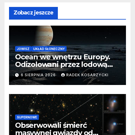
Zobacz jeszcze
JOWISZ
UKŁAD SŁONECZNY
Ocean we wnętrzu Europy.
Odizolowani przez lodową
barierę
6 SIERPNIA 2026
RADEK KOSARZYCKI
SUPERNOWE
Obserwowali śmierć
masywnej gwiazdy od