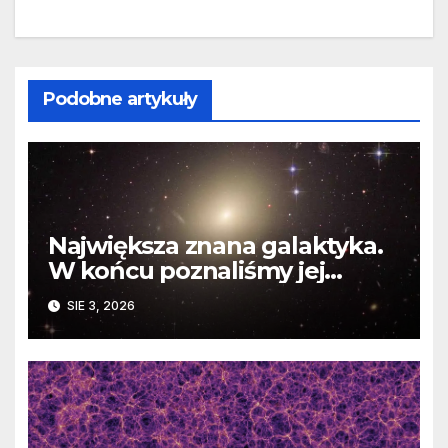
Podobne artykuły
Największa znana galaktyka.
W końcu poznaliśmy jej
faktyczne wymiary
SIE 3, 2026