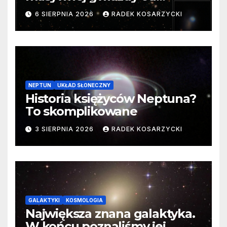
samego początku. Niezwykle
6 SIERPNIA 2026
RADEK KOSARZYCKI
cenne dane
NEPTUN
UKŁAD SŁONECZNY
Historia księżyców Neptuna?
To skomplikowane
3 SIERPNIA 2026
RADEK KOSARZYCKI
GALAKTYKI
KOSMOLOGIA
Największa znana galaktyka.
W końcu poznaliśmy jej