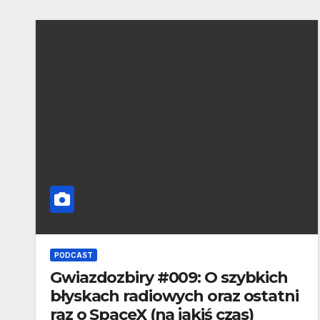
PODCAST
Gwiazdozbiry #009: O szybkich
błyskach radiowych oraz ostatni
raz o SpaceX (na jakiś czas)