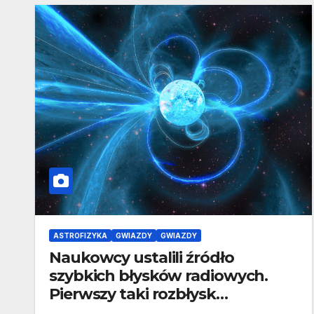
ASTROFIZYKA
GWIAZDY
GWIAZDY
Naukowcy ustalili źródło
szybkich błysków radiowych.
Pierwszy taki rozbłysk
zaobserwowano dopiero w 2007