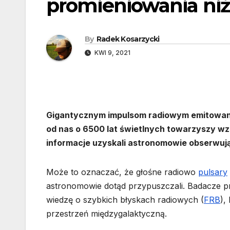
promieniowania ni
By
Radek Kosarzycki
KWI 9, 2021
Gigantycznym impulsom radiowym emitowanym
od nas o 6500 lat świetlnych towarzyszy wz
informacje uzyskali astronomowie obserwują
Może to oznaczać, że głośne radiowo
pulsary
astronomowie dotąd przypuszczali. Badacze pr
wiedzę o szybkich błyskach radiowych (
FRB
),
przestrzeń międzygalaktyczną.