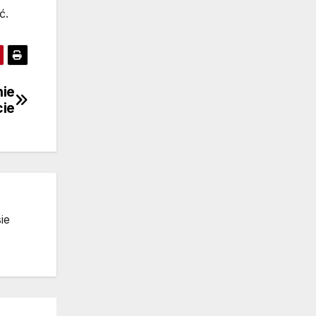
ć.
ie
cie
ie