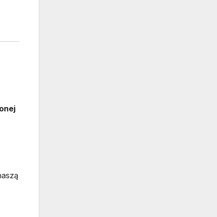
onej
naszą