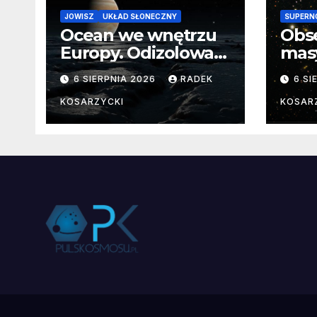
JOWISZ
UKŁAD SŁONECZNY
SUPERN
Ocean we wnętrzu
Obs
Europy. Odizolowani
mas
przez lodową
od 
6 SIERPNIA 2026
RADEK
6 SI
barierę
pocz
Nie
KOSARZYCKI
KOSAR
dan