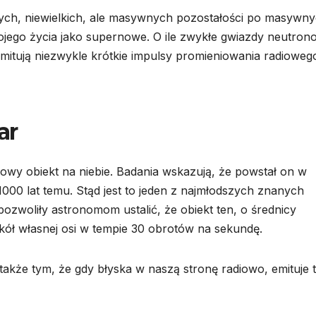
ch, niewielkich, ale masywnych pozostałości po masywn
ojego życia jako supernowe. O ile zwykłe gwiazdy neutron
emitują niezwykle krótkie impulsy promieniowania radioweg
ar
owy obiekt na niebie. Badania wskazują, że powstał on w
 1000 lat temu. Stąd jest to jeden z najmłodszych znanych
zwoliły astronomom ustalić, że obiekt ten, o średnicy
kół własnej osi w tempie 30 obrotów na sekundę.
akże tym, że gdy błyska w naszą stronę radiowo, emituje 