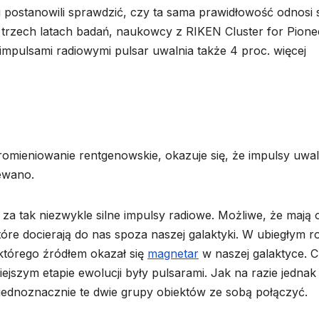
i postanowili sprawdzić, czy ta sama prawidłowość odnosi 
trzech latach badań, naukowcy z RIKEN Cluster for Pione
 impulsami radiowymi pulsar uwalnia także 4 proc. więcej
romieniowanie rentgenowskie, okazuje się, że impulsy uwal
zewano.
 za tak niezwykle silne impulsy radiowe. Możliwe, że mają 
tóre docierają do nas spoza naszej galaktyki. W ubiegłym r
 którego źródłem okazał się
magnetar
w naszej galaktyce. 
szym etapie ewolucji były pulsarami. Jak na razie jednak
 jednoznacznie te dwie grupy obiektów ze sobą połączyć.