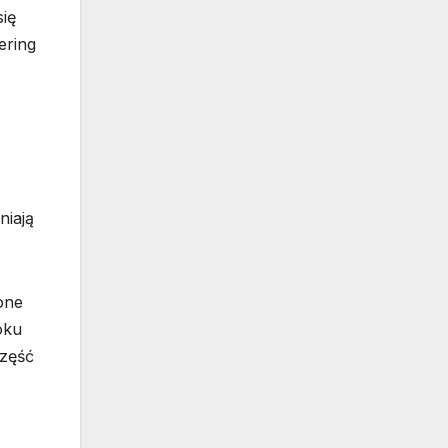
się
ering
niają
one
oku
Część