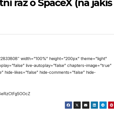
ni raz o SpaceX (na jakiś
22833808″ width=”100%” height=”200px” theme=”light”
toplay=”false” live-autoplay=”false” chapters-image=”true”
e” hide-likes=”false” hide-comments=”false” hide-
H4eRzCtFg5OOcZ