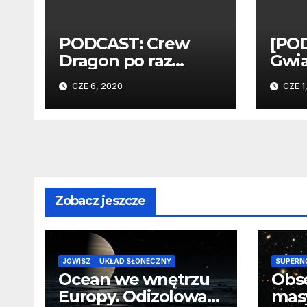
PODCAST: Crew
[PO
Dragon po raz
Gwia
ostatni i kosmiczni
Pier
CZE 6, 2020
CZE 1
górnicy po raz
misj
pierwszy
stat
Zobacz jeszcze
JOWISZ
UKŁAD SŁONECZNY
SUPERN
Ocean we wnętrzu
Obs
Europy. Odizolowani
mas