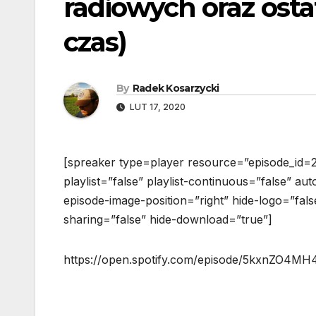
radiowych oraz ostat
czas)
By
Radek Kosarzycki
LUT 17, 2020
[spreaker type=player resource=”episode_id=
playlist=”false” playlist-continuous=”false” au
episode-image-position=”right” hide-logo=”fals
sharing=”false” hide-download=”true”]
https://open.spotify.com/episode/5kxnZO4M