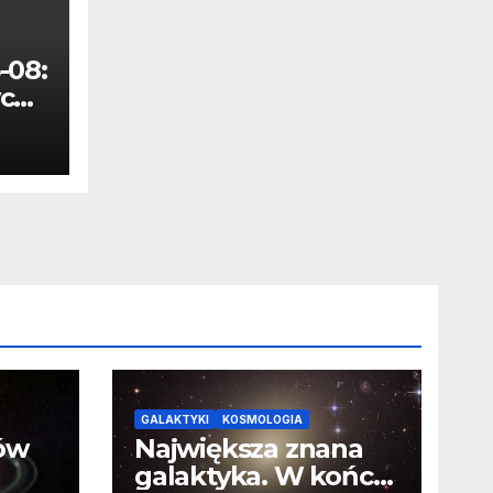
-08:
ca i
GALAKTYKI
KOSMOLOGIA
ców
Największa znana
galaktyka. W końcu