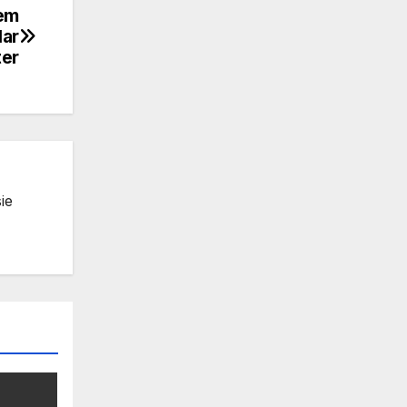
em
lar
ter
ie