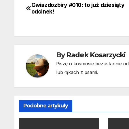
Gwiazdozbiry #010: to już dziesiąty
Nawigacja
odcinek!
wpisu
By
Radek Kosarzycki
Piszę o kosmosie bezustannie od 
lub łąkach z psami.
Podobne artykuły