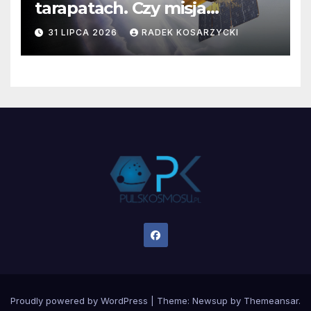
tarapatach. Czy misja
ratowania Teleskopu Swift
31 LIPCA 2026
RADEK KOSARZYCKI
jest zagrożona?
Proudly powered by WordPress
|
Theme:
Newsup
by
Themeansar
.