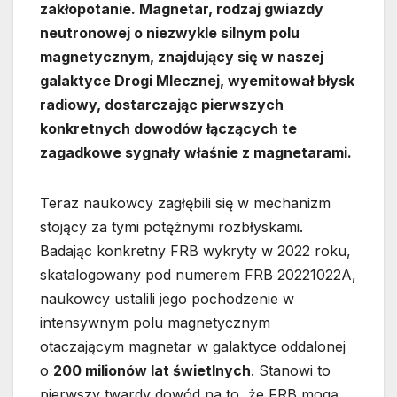
zakłopotanie. Magnetar, rodzaj gwiazdy
neutronowej o niezwykle silnym polu
magnetycznym, znajdujący się w naszej
galaktyce Drogi Mlecznej, wyemitował błysk
radiowy, dostarczając pierwszych
konkretnych dowodów łączących te
zagadkowe sygnały właśnie z magnetarami.
Teraz naukowcy zagłębili się w mechanizm
stojący za tymi potężnymi rozbłyskami.
Badając konkretny FRB wykryty w 2022 roku,
skatalogowany pod numerem FRB 20221022A,
naukowcy ustalili jego pochodzenie w
intensywnym polu magnetycznym
otaczającym magnetar w galaktyce oddalonej
o
200 milionów lat świetlnych
. Stanowi to
pierwszy twardy dowód na to, że FRB mogą