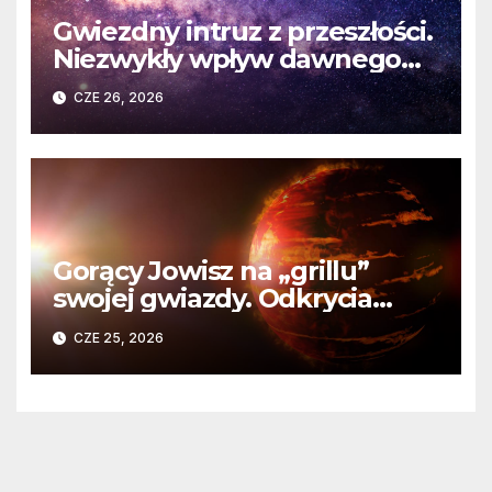
Gwiezdny intruz z przeszłości.
Niezwykły wpływ dawnego
spotkania na komety Układu
CZE 26, 2026
Słonecznego
Gorący Jowisz na „grillu”
swojej gwiazdy. Odkrycia
Teleskopu Webba o HD
CZE 25, 2026
80606 b