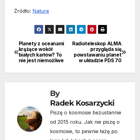
Źródło:
Nature
Planety z oceanami
Radioteleskop ALMA
Nawigacja
krążące wokół
przygląda się
białych karłów? To
powstawaniu planet
wpisu
nie jest niemożliwe
w układzie PDS 70
By
Radek Kosarzycki
Piszę o kosmosie bezustannie
od 2015 roku. Jak nie piszę o
kosmosie, to pewnie łażę po