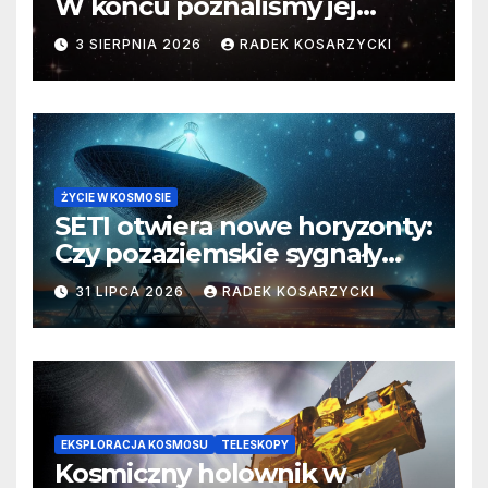
W końcu poznaliśmy jej
faktyczne wymiary
3 SIERPNIA 2026
RADEK KOSARZYCKI
ŻYCIE W KOSMOSIE
SETI otwiera nowe horyzonty:
Czy pozaziemskie sygnały
czekają w nieoczekiwanych
31 LIPCA 2026
RADEK KOSARZYCKI
miejscach?
EKSPLORACJA KOSMOSU
TELESKOPY
Kosmiczny holownik w