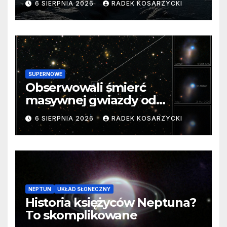
6 SIERPNIA 2026
RADEK KOSARZYCKI
SUPERNOWE
Obserwowali śmierć
masywnej gwiazdy od
samego początku. Niezwykle
6 SIERPNIA 2026
RADEK KOSARZYCKI
cenne dane
NEPTUN
UKŁAD SŁONECZNY
Historia księżyców Neptuna?
To skomplikowane