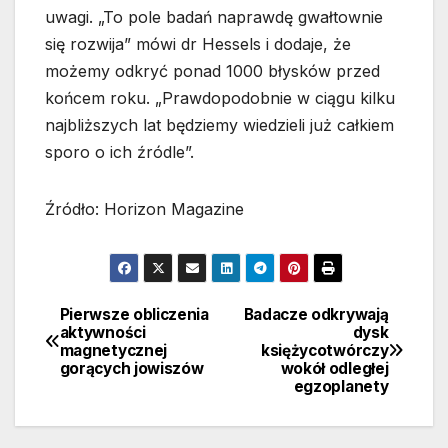
uwagi. „To pole badań naprawdę gwałtownie
się rozwija” mówi dr Hessels i dodaje, że
możemy odkryć ponad 1000 błysków przed
końcem roku. „Prawdopodobnie w ciągu kilku
najbliższych lat będziemy wiedzieli już całkiem
sporo o ich źródle”.
Źródło: Horizon Magazine
Pierwsze obliczenia
Badacze odkrywają
Nawigacja
aktywności
dysk
magnetycznej
księżycotwórczy
wpisu
gorących jowiszów
wokół odległej
egzoplanety