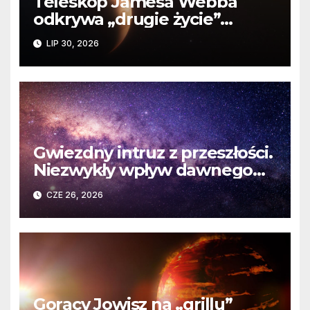
Teleskop Jamesa Webba
odkrywa „drugie życie”
planety krążącej wokół
LIP 30, 2026
martwej gwiazdy
Gwiezdny intruz z przeszłości.
Niezwykły wpływ dawnego
spotkania na komety Układu
CZE 26, 2026
Słonecznego
Gorący Jowisz na „grillu”