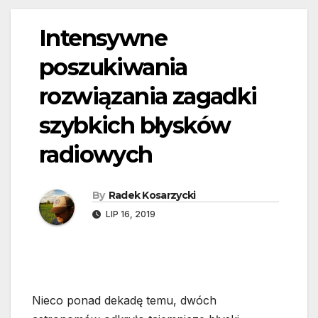
Intensywne
poszukiwania
rozwiązania zagadki
szybkich błysków
radiowych
By
Radek Kosarzycki
LIP 16, 2019
Nieco ponad dekadę temu, dwóch