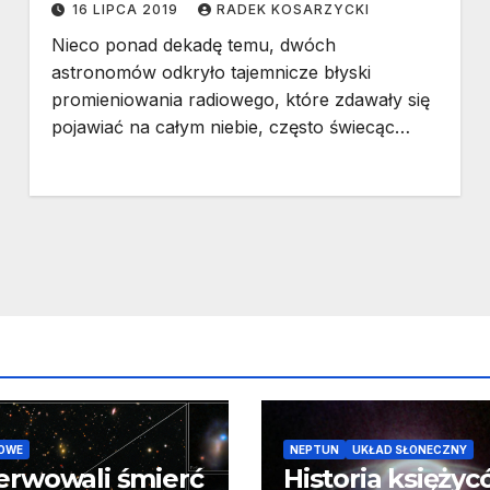
16 LIPCA 2019
RADEK KOSARZYCKI
Nieco ponad dekadę temu, dwóch
astronomów odkryło tajemnicze błyski
promieniowania radiowego, które zdawały się
pojawiać na całym niebie, często świecąc…
OWE
NEPTUN
UKŁAD SŁONECZNY
erwowali śmierć
Historia księży