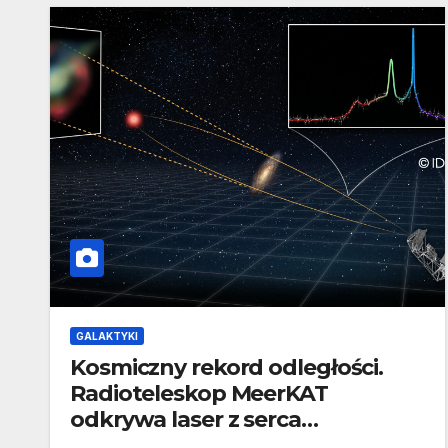
GALAKTYKI
Kosmiczny rekord odległości.
Radioteleskop MeerKAT
odkrywa laser z serca
zderzających się galaktyk