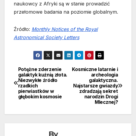
naukowcy z Afryki są w stanie prowadzić
przełomowe badania na poziomie globalnym.
Źródło:
Monthly Notices of the Royal
Astronomical Society Letters
Potężne zderzenie
Kosmiczne latarnie i
Nawigacja
galaktyk kuźnią złota.
archeologia
Niezwykłe źródło
galaktyczna.
wpisu
rzadkich
Najstarsze gwiazdy
pierwiastków w
zdradzają sekret
głębokim kosmosie
narodzin Drogi
Mlecznej?
By