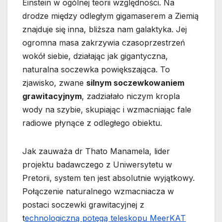
Einstein w ogólnej teorii względności. Na
drodze między odległym gigamaserem a Ziemią
znajduje się inna, bliższa nam galaktyka. Jej
ogromna masa zakrzywia czasoprzestrzeń
wokół siebie, działając jak gigantyczna,
naturalna soczewka powiększająca. To
zjawisko, zwane
silnym soczewkowaniem
grawitacyjnym
, zadziałało niczym kropla
wody na szybie, skupiając i wzmacniając fale
radiowe płynące z odległego obiektu.
Jak zauważa dr Thato Manamela, lider
projektu badawczego z Uniwersytetu w
Pretorii, system ten jest absolutnie wyjątkowy.
Połączenie naturalnego wzmacniacza w
postaci soczewki grawitacyjnej z
t
echnologiczną potęgą teleskopu MeerKAT