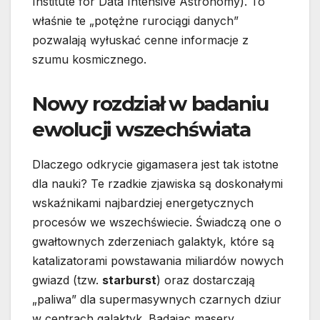
Institute for Data Intensive Astronomy). To
właśnie te „potężne rurociągi danych”
pozwalają wyłuskać cenne informacje z
szumu kosmicznego.
Nowy rozdział w badaniu
ewolucji wszechświata
Dlaczego odkrycie gigamasera jest tak istotne
dla nauki? Te rzadkie zjawiska są doskonałymi
wskaźnikami najbardziej energetycznych
procesów we wszechświecie. Świadczą one o
gwałtownych zderzeniach galaktyk, które są
katalizatorami powstawania miliardów nowych
gwiazd (tzw.
starburst
) oraz dostarczają
„paliwa” dla supermasywnych czarnych dziur
w centrach galaktyk. Badając masery,