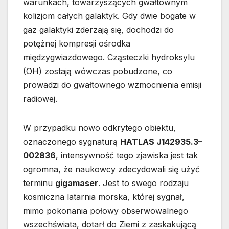
warunkach, towarzyszących gwałtownym
kolizjom całych galaktyk. Gdy dwie bogate w
gaz galaktyki zderzają się, dochodzi do
potężnej kompresji ośrodka
międzygwiazdowego. Cząsteczki hydroksylu
(OH) zostają wówczas pobudzone, co
prowadzi do gwałtownego wzmocnienia emisji
radiowej.
W przypadku nowo odkrytego obiektu,
oznaczonego sygnaturą
HATLAS J142935.3–
002836
, intensywność tego zjawiska jest tak
ogromna, że naukowcy zdecydowali się użyć
terminu
gigamaser
. Jest to swego rodzaju
kosmiczna latarnia morska, której sygnał,
mimo pokonania połowy obserwowalnego
wszechświata, dotarł do Ziemi z zaskakującą