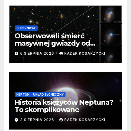
SUPERNOWE
Obserwowali śmierć
masywnej gwiazdy od
samego początku. Niezwykle
6 SIERPNIA 2026
RADEK KOSARZYCKI
cenne dane
NEPTUN
UKŁAD SŁONECZNY
Historia księżyców Neptuna?
To skomplikowane
3 SIERPNIA 2026
RADEK KOSARZYCKI