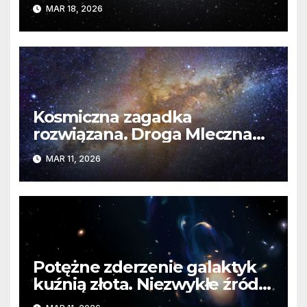
Magellana zmienia się na
MAR 18, 2026
naszych oczach
Kosmiczna zagadka
rozwiązana. Droga Mleczna
jest częścią gigantycznej
MAR 11, 2026
struktury z ciemnej materii
Potężne zderzenie galaktyk
kuźnią złota. Niezwykłe źródło
rzadkich pierwiastków w