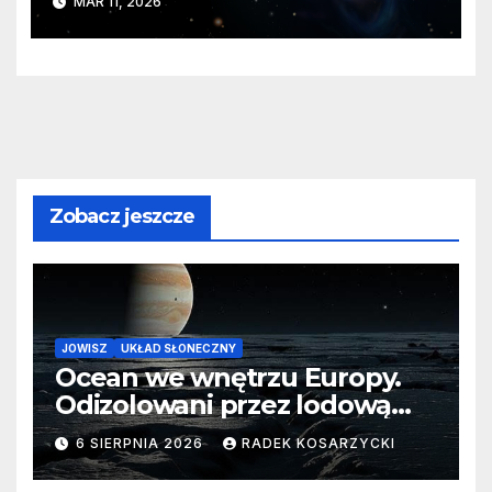
MAR 11, 2026
głębokim kosmosie
Zobacz jeszcze
JOWISZ
UKŁAD SŁONECZNY
Ocean we wnętrzu Europy.
Odizolowani przez lodową
barierę
6 SIERPNIA 2026
RADEK KOSARZYCKI