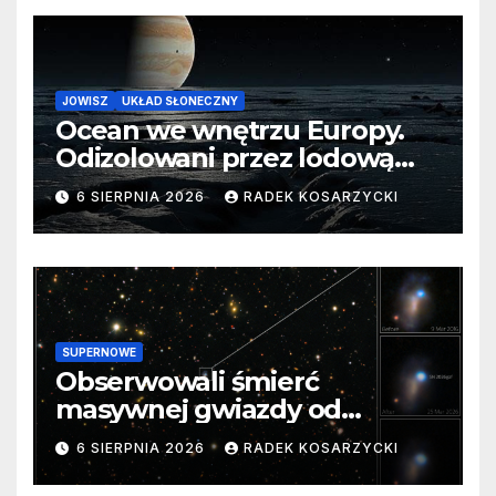
JOWISZ
UKŁAD SŁONECZNY
Ocean we wnętrzu Europy.
Odizolowani przez lodową
barierę
6 SIERPNIA 2026
RADEK KOSARZYCKI
SUPERNOWE
Obserwowali śmierć
masywnej gwiazdy od
samego początku. Niezwykle
6 SIERPNIA 2026
RADEK KOSARZYCKI
cenne dane