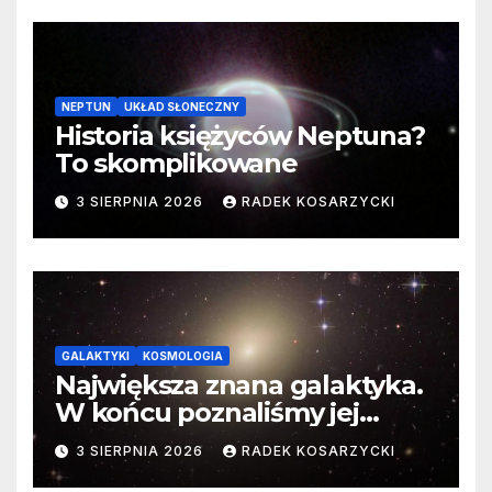
NEPTUN
UKŁAD SŁONECZNY
Historia księżyców Neptuna?
To skomplikowane
3 SIERPNIA 2026
RADEK KOSARZYCKI
GALAKTYKI
KOSMOLOGIA
Największa znana galaktyka.
W końcu poznaliśmy jej
faktyczne wymiary
3 SIERPNIA 2026
RADEK KOSARZYCKI