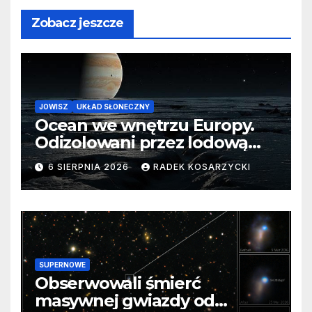
Zobacz jeszcze
JOWISZ
UKŁAD SŁONECZNY
Ocean we wnętrzu Europy.
Odizolowani przez lodową
barierę
6 SIERPNIA 2026
RADEK KOSARZYCKI
SUPERNOWE
Obserwowali śmierć
masywnej gwiazdy od