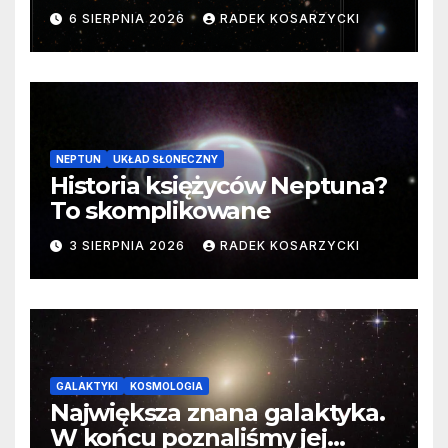
samego początku. Niezwykle
6 SIERPNIA 2026
RADEK KOSARZYCKI
cenne dane
NEPTUN
UKŁAD SŁONECZNY
Historia księżyców Neptuna?
To skomplikowane
3 SIERPNIA 2026
RADEK KOSARZYCKI
GALAKTYKI
KOSMOLOGIA
Największa znana galaktyka.
W końcu poznaliśmy jej