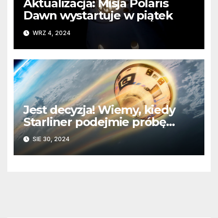
Aktualizacja: Misja Polaris
Dawn wystartuje w piątek
WRZ 4, 2024
Jest decyzja! Wiemy, kiedy
Starliner podejmie próbę
powrotu na Ziemię
SIE 30, 2024