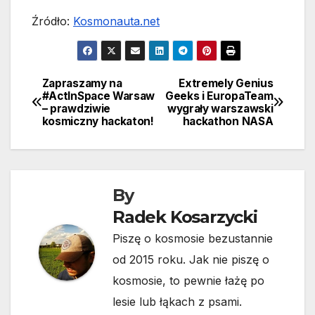
Źródło:
Kosmonauta.net
Zapraszamy na
Extremely Genius
Nawigacja
#ActInSpace Warsaw
Geeks i EuropaTeam
– prawdziwie
wygrały warszawski
wpisu
kosmiczny hackaton!
hackathon NASA
By
Radek Kosarzycki
Piszę o kosmosie bezustannie
od 2015 roku. Jak nie piszę o
kosmosie, to pewnie łażę po
lesie lub łąkach z psami.