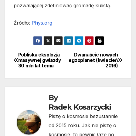
pozwalającej zdefiniować gromadę kulistą.
Źródło:
Phys.org
Pobliska eksplozja
Dwanaście nowych
Nawigacja
masywnej gwiazdy
egzoplanet (kwiecień
30 mln lat temu
2016)
wpisu
By
Radek Kosarzycki
Piszę o kosmosie bezustannie
od 2015 roku. Jak nie piszę o
kosmosie, to pewnie łażę po