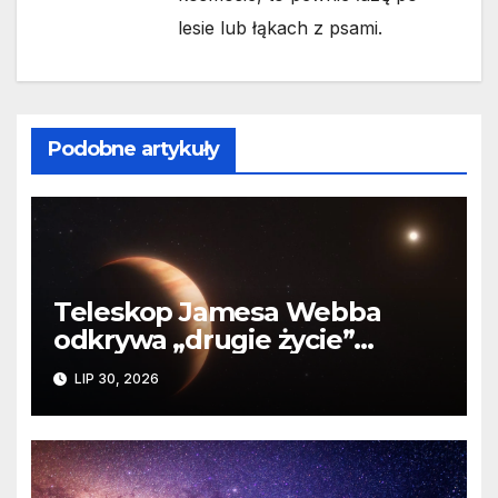
lesie lub łąkach z psami.
Podobne artykuły
Teleskop Jamesa Webba
odkrywa „drugie życie”
planety krążącej wokół
LIP 30, 2026
martwej gwiazdy