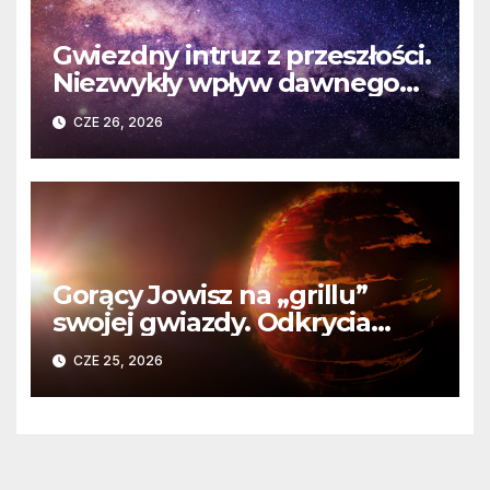
Gwiezdny intruz z przeszłości.
Niezwykły wpływ dawnego
spotkania na komety Układu
CZE 26, 2026
Słonecznego
Gorący Jowisz na „grillu”
swojej gwiazdy. Odkrycia
Teleskopu Webba o HD
CZE 25, 2026
80606 b