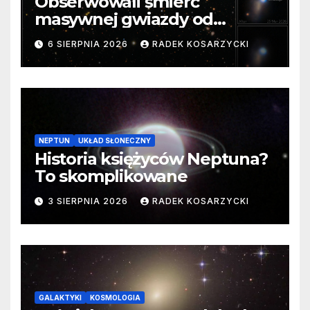
Obserwowali śmierć
masywnej gwiazdy od
samego początku. Niezwykle
6 SIERPNIA 2026
RADEK KOSARZYCKI
cenne dane
NEPTUN
UKŁAD SŁONECZNY
Historia księżyców Neptuna?
To skomplikowane
3 SIERPNIA 2026
RADEK KOSARZYCKI
GALAKTYKI
KOSMOLOGIA