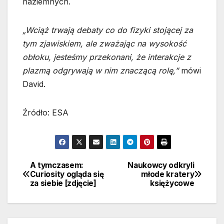
naziemnych.
„Wciąż trwają debaty co do fizyki stojącej za
tym zjawiskiem, ale zważając na wysokość
obłoku, jesteśmy przekonani, że interakcje z
plazmą odgrywają w nim znaczącą rolę,”
mówi
David.
Źródło: ESA
A tymczasem:
Naukowcy odkryli
Nawigacja
Curiosity ogląda się
młode kratery
za siebie [zdjęcie]
księżycowe
wpisu