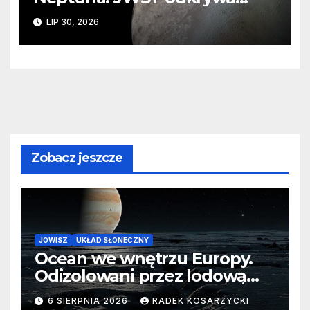
ślady kosmicznej katastrofy i
LIP 30, 2026
zaginionego lodu
Zobacz jeszcze
JOWISZ
UKŁAD SŁONECZNY
Ocean we wnętrzu Europy.
Odizolowani przez lodową
barierę
6 SIERPNIA 2026
RADEK KOSARZYCKI