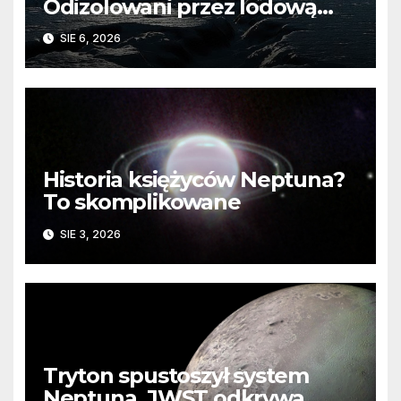
Odizolowani przez lodową
barierę
SIE 6, 2026
Historia księżyców Neptuna?
To skomplikowane
SIE 3, 2026
Tryton spustoszył system
Neptuna. JWST odkrywa