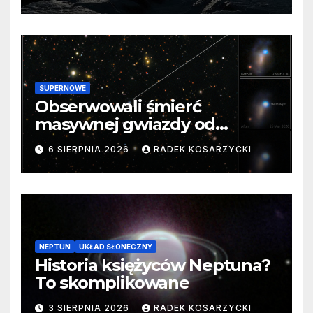
SUPERNOWE
Obserwowali śmierć
masywnej gwiazdy od
samego początku. Niezwykle
6 SIERPNIA 2026
RADEK KOSARZYCKI
cenne dane
NEPTUN
UKŁAD SŁONECZNY
Historia księżyców Neptuna?
To skomplikowane
3 SIERPNIA 2026
RADEK KOSARZYCKI