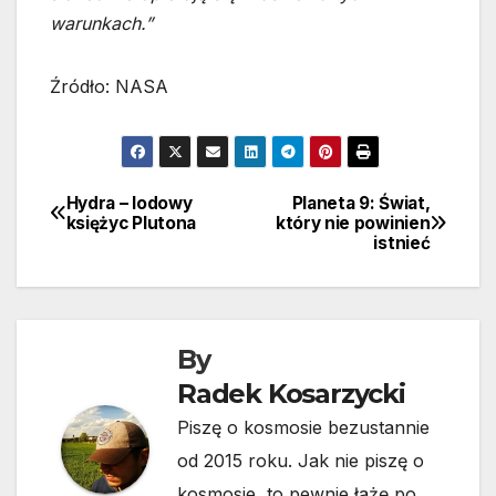
warunkach.”
Źródło: NASA
Hydra – lodowy
Planeta 9: Świat,
Nawigacja
księżyc Plutona
który nie powinien
istnieć
wpisu
By
Radek Kosarzycki
Piszę o kosmosie bezustannie
od 2015 roku. Jak nie piszę o
kosmosie, to pewnie łażę po