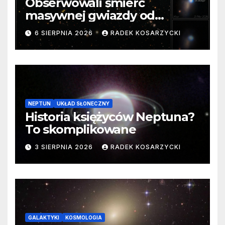
Obserwowali śmierć
masywnej gwiazdy od
samego początku. Niezwykle
6 SIERPNIA 2026
RADEK KOSARZYCKI
cenne dane
NEPTUN
UKŁAD SŁONECZNY
Historia księżyców Neptuna?
To skomplikowane
3 SIERPNIA 2026
RADEK KOSARZYCKI
GALAKTYKI
KOSMOLOGIA