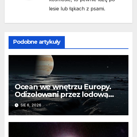
lesie lub łąkach z psami.
Podobne artykuły
Ocean we wnętrzu Europy.
Odizolowani przez lodową
barierę
SIE 6, 2026