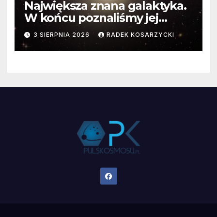
Największa znana galaktyka.
W końcu poznaliśmy jej
faktyczne wymiary
3 SIERPNIA 2026
RADEK KOSARZYCKI