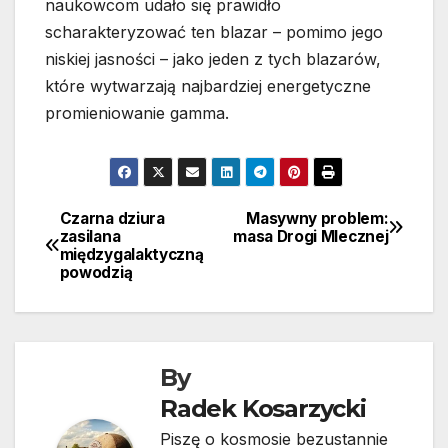
naukowcom udało się prawidło
scharakteryzować ten blazar – pomimo jego
niskiej jasności – jako jeden z tych blazarów,
które wytwarzają najbardziej energetyczne
promieniowanie gamma.
Czarna dziura
Masywny problem:
Nawigacja
zasilana
masa Drogi Mlecznej
międzygalaktyczną
wpisu
powodzią
By
Radek Kosarzycki
Piszę o kosmosie bezustannie