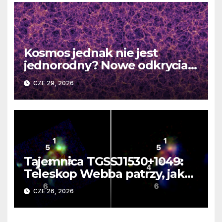
Kosmos jednak nie jest
jednorodny? Nowe odkrycia
DESI burzą fundamentalne
CZE 29, 2026
zasady kosmologii
Tajemnica TGSSJ1530+1049:
Teleskop Webba patrzy, jak
rodzi się supergalaktyka i
CZE 26, 2026
monstrualna czarna dziura