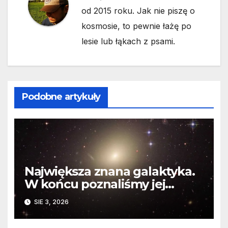
od 2015 roku. Jak nie piszę o
kosmosie, to pewnie łażę po
lesie lub łąkach z psami.
Podobne artykuły
Największa znana galaktyka.
W końcu poznaliśmy jej
faktyczne wymiary
SIE 3, 2026