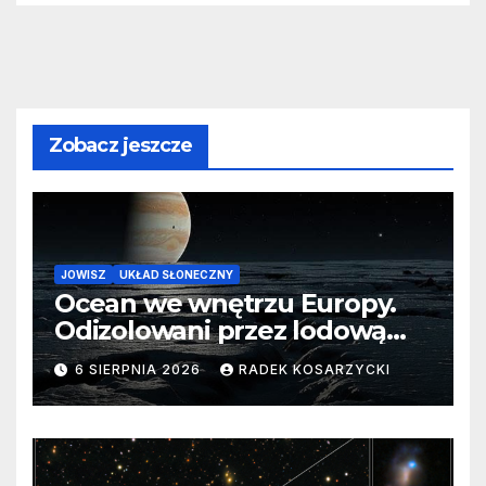
Zobacz jeszcze
JOWISZ
UKŁAD SŁONECZNY
Ocean we wnętrzu Europy.
Odizolowani przez lodową
barierę
6 SIERPNIA 2026
RADEK KOSARZYCKI