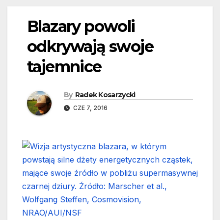
Blazary powoli
odkrywają swoje
tajemnice
By
Radek Kosarzycki
CZE 7, 2016