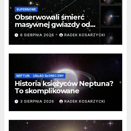
SUPERNOWE
Obserwowali śmierć
masywnej gwiazdy od
samego początku. Niezwykle
6 SIERPNIA 2026
RADEK KOSARZYCKI
cenne dane
NEPTUN
UKŁAD SŁONECZNY
Historia księżyców Neptuna?
To skomplikowane
3 SIERPNIA 2026
RADEK KOSARZYCKI