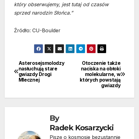
który obserwujemy, jest tutaj od czasów
sprzed narodzin Słońca.”
Źródło: CU-Boulder
Asterosejsmolodzy
Otoczenie także
Nawigacja
nasłuchują stare
naciska na obłoki
gwiazdy Drogi
molekularne, w
wpisu
Mlecznej
których powstają
gwiazdy
By
Radek Kosarzycki
Piszę o kosmosie bezustannie