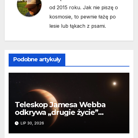
od 2015 roku. Jak nie piszę o
kosmosie, to pewnie łażę po
lesie lub łąkach z psami.
Podobne artykuły
Teleskop Jamesa Webba
odkrywa „drugie życie”
planety krążącej wokół
LIP 30, 2026
martwej gwiazdy