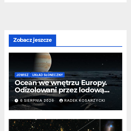
Zobacz jeszcze
JOWISZ
UKŁAD SŁONECZNY
Ocean we wnętrzu Europy.
Odizolowani przez lodową
barierę
6 SIERPNIA 2026
RADEK KOSARZYCKI