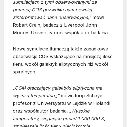
sumulacjach z tymi obserwowanymi za
pomocą COS pozwoliła nam pewniej
zinterpretować dane obserwacyjne,”
mówi
Robert Crain, badacz z Liverpool John
Moores University oraz współautor badania.
Nowe symulacje tłumaczą także zagadkowe
obserwacje COS wskazujące na mniejszą ilość
tlenu wokół galaktyk eliptycznych niż wokół
spiralnych.
„CGM otaczający galaktyki eliptyczne ma
wyższą temperaturę,”
mówi Joop Schaye,
profesor z Uniwersytetu w Lejdzie w Holandii
oraz współautor badania.
„Wysokie
temperatury, sięgające ponad 1 000 000 K,
zmniejszają ilość tlenu pięciokrotnie