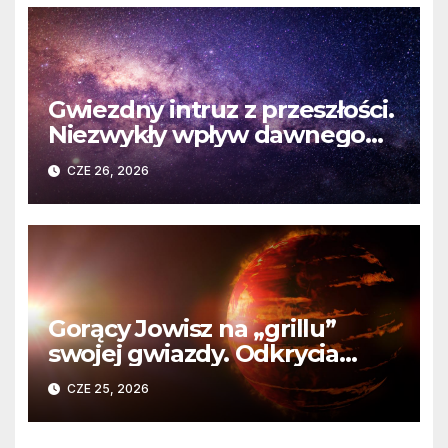
Gwiezdny intruz z przeszłości.
Niezwykły wpływ dawnego
spotkania na komety Układu
CZE 26, 2026
Słonecznego
Gorący Jowisz na „grillu”
swojej gwiazdy. Odkrycia
Teleskopu Webba o HD
CZE 25, 2026
80606 b