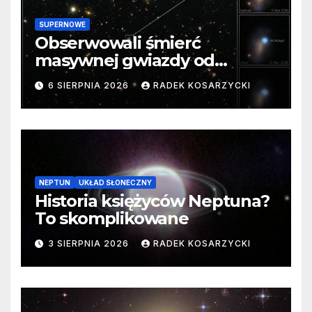
SUPERNOWE
Obserwowali śmierć
masywnej gwiazdy od
samego początku. Niezwykle
6 SIERPNIA 2026
RADEK KOSARZYCKI
cenne dane
NEPTUN
UKŁAD SŁONECZNY
Historia księżyców Neptuna?
To skomplikowane
3 SIERPNIA 2026
RADEK KOSARZYCKI