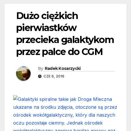
Dużo ciężkich
pierwiastków
przecieka galaktykom
przez palce do CGM
By
Radek Kosarzycki
CZE 6, 2016