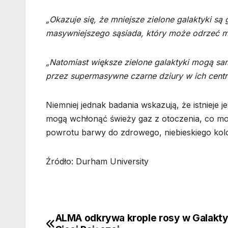
„Okazuje się, że mniejsze zielone galaktyki s
masywniejszego sąsiada, który może odrzeć mał
„Natomiast większe zielone galaktyki mogą s
przez supermasywne czarne dziury w ich centr
Niemniej jednak badania wskazują, że istnieje j
mogą wchłonąć świeży gaz z otoczenia, co m
powrotu barwy do zdrowego, niebieskiego kol
Źródło: Durham University
ALMA odkrywa krople rosy w Galakt
Nawigacja