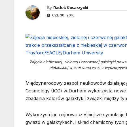
By
Radek Kosarzycki
CZE 30, 2016
Zdjęcia niebieskiej, zielonej i czerwonej galaktyki pow
niebieskiej w czerwoną wraz z wyczerpywa
Międzynarodowy zespół naukowców działający 
Cosmology (ICC) w Durham wykorzysta nowe 
zbadania kolorów galaktyk i związki między tym
Wykorzystując najnowocześniejsze symulacje E
gwiazd w galaktykach, i skład chemiczny tych 