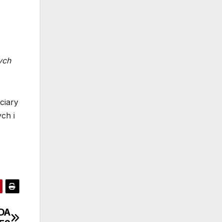
ych
ciary
ch i
EDA