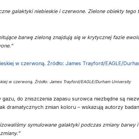
ne galaktyki niebieskie i czerwone. Zielone obiekty tego 
itujące barwę zieloną znajdują się w krytycznej fazie ewolu
wone.”
eskiej w czerwoną. Źródło: James Trayford/EAGLE/Durham University
 gazu, do zniszczenia zapasu surowca niezbędne są niez
tak dramatycznych zmian koloru – wskazują autorzy badan
izowaliśmy symulowane galaktyki podczas zmiany barwy i
zmiany.”