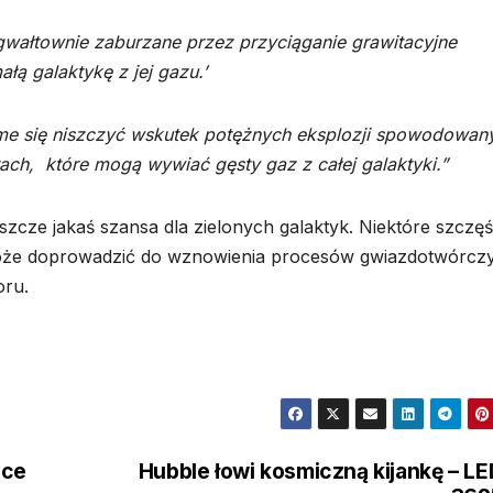
ą gwałtownie zaburzane przez przyciąganie grawitacyjne
ą galaktykę z jej gazu.’
ame się niszczyć wskutek potężnych eksplozji spowodowan
ach, które mogą wywiać gęsty gaz z całej galaktyki.”
eszcze jakaś szansa dla zielonych galaktyk. Niektóre szczęś
oże doprowadzić do wznowienia procesów gwiazdotwórczy
oru.
yce
Hubble łowi kosmiczną kijankę – L