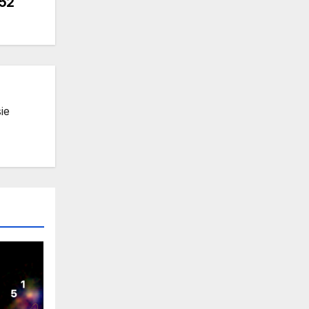
52
ie