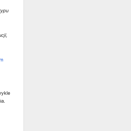
typu
cji,
wykle
ia.