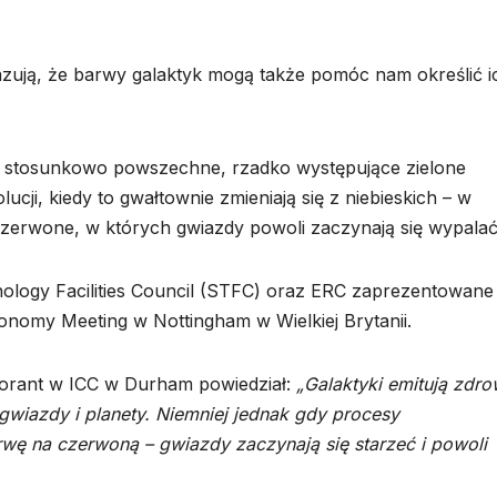
azują, że barwy galaktyk mogą także pomóc nam określić i
są stosunkowo powszechne, rzadko występujące zielone
cji, kiedy to gwałtownie zmieniają się z niebieskich – w
czerwone, w których gwiazdy powoli zaczynają się wypalać
logy Facilities Council (STFC) oraz ERC zaprezentowane
ronomy Meeting w Nottingham w Wielkiej Brytanii.
torant w ICC w Durham powiedział:
„Galaktyki emitują zdr
gwiazdy i planety. Niemniej jednak gdy procesy
rwę na czerwoną – gwiazdy zaczynają się starzeć i powoli