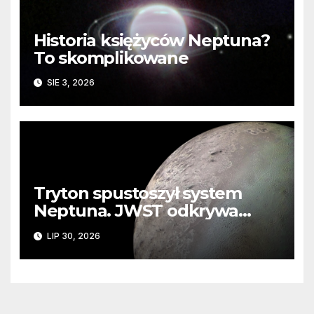
Historia księżyców Neptuna?
To skomplikowane
SIE 3, 2026
Tryton spustoszył system
Neptuna. JWST odkrywa
ślady kosmicznej katastrofy i
LIP 30, 2026
zaginionego lodu