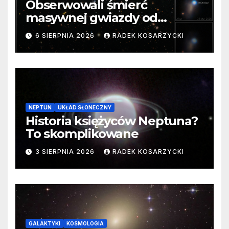
Obserwowali śmierć
masywnej gwiazdy od
samego początku. Niezwykle
6 SIERPNIA 2026
RADEK KOSARZYCKI
cenne dane
NEPTUN
UKŁAD SŁONECZNY
Historia księżyców Neptuna?
To skomplikowane
3 SIERPNIA 2026
RADEK KOSARZYCKI
GALAKTYKI
KOSMOLOGIA