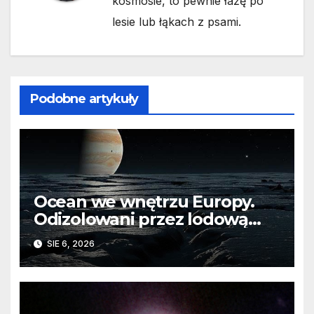
kosmosie, to pewnie łażę po
lesie lub łąkach z psami.
Podobne artykuły
Ocean we wnętrzu Europy.
Odizolowani przez lodową
barierę
SIE 6, 2026