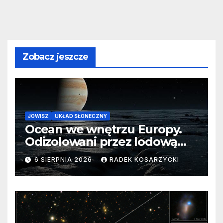
Zobacz jeszcze
JOWISZ
UKŁAD SŁONECZNY
Ocean we wnętrzu Europy.
Odizolowani przez lodową
barierę
6 SIERPNIA 2026
RADEK KOSARZYCKI