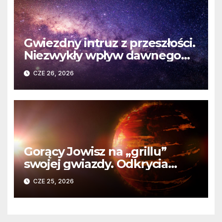
Gwiezdny intruz z przeszłości.
Niezwykły wpływ dawnego
spotkania na komety Układu
CZE 26, 2026
Słonecznego
Gorący Jowisz na „grillu”
swojej gwiazdy. Odkrycia
Teleskopu Webba o HD
CZE 25, 2026
80606 b