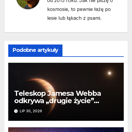
od 2015 roku. Jak nie piszę o
kosmosie, to pewnie łażę po
lesie lub łąkach z psami.
Podobne artykuły
Teleskop Jamesa Webba
odkrywa „drugie życie”
planety krążącej wokół
LIP 30, 2026
martwej gwiazdy