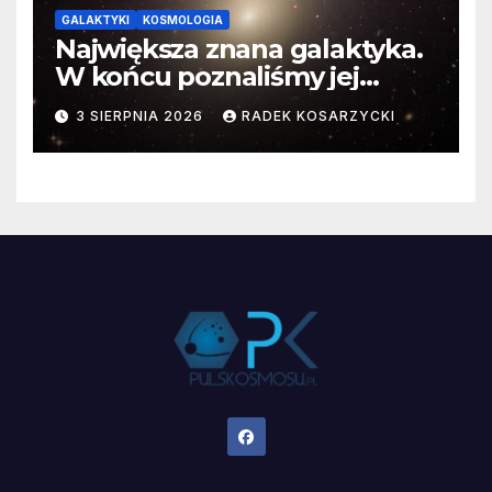
GALAKTYKI
KOSMOLOGIA
Największa znana galaktyka.
W końcu poznaliśmy jej
faktyczne wymiary
3 SIERPNIA 2026
RADEK KOSARZYCKI