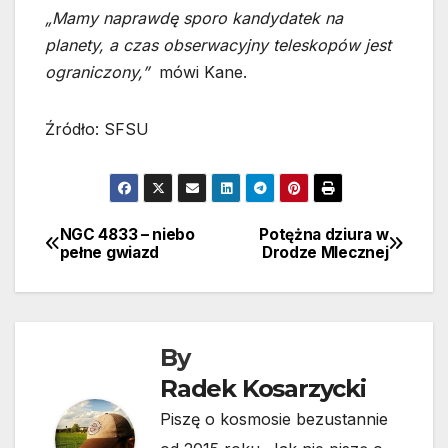
„Mamy naprawdę sporo kandydatek na
planety, a czas obserwacyjny teleskopów jest
ograniczony,”
mówi Kane.
Źródło: SFSU
NGC 4833 – niebo
Potężna dziura w
Nawigacja
pełne gwiazd
Drodze Mlecznej
wpisu
By
Radek Kosarzycki
Piszę o kosmosie bezustannie