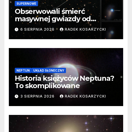
SUPERNOWE
Obserwowali śmierć
masywnej gwiazdy od
samego początku. Niezwykle
6 SIERPNIA 2026
RADEK KOSARZYCKI
cenne dane
NEPTUN
UKŁAD SŁONECZNY
Historia księżyców Neptuna?
To skomplikowane
3 SIERPNIA 2026
RADEK KOSARZYCKI