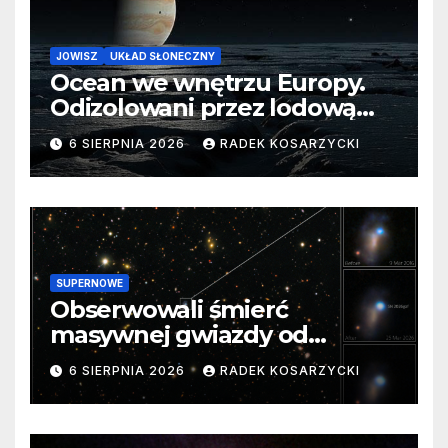
JOWISZ
UKŁAD SŁONECZNY
Ocean we wnętrzu Europy.
Odizolowani przez lodową
barierę
6 SIERPNIA 2026
RADEK KOSARZYCKI
SUPERNOWE
Obserwowali śmierć
masywnej gwiazdy od
samego początku. Niezwykle
6 SIERPNIA 2026
RADEK KOSARZYCKI
cenne dane