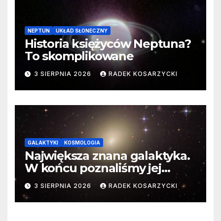
NEPTUN
UKŁAD SŁONECZNY
Historia księżyców Neptuna?
To skomplikowane
3 SIERPNIA 2026
RADEK KOSARZYCKI
GALAKTYKI
KOSMOLOGIA
Największa znana galaktyka.
W końcu poznaliśmy jej
faktyczne wymiary
3 SIERPNIA 2026
RADEK KOSARZYCKI