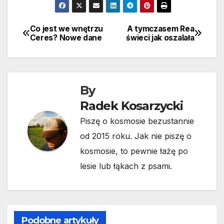
Co jest we wnętrzu
A tymczasem Rea
Nawigacja
Ceres? Nowe dane
świeci jak oszalała
wpisu
By
Radek Kosarzycki
Piszę o kosmosie bezustannie
od 2015 roku. Jak nie piszę o
kosmosie, to pewnie łażę po
lesie lub łąkach z psami.
Podobne artykuły