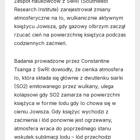
Zespół naukowców z SwRI (Southwest
Research Institute) zarejestrował zmiany
atmosferyczne na Io, wulkanicznie aktywnym
księżycu Jowisza, gdy gazowy olbrzym zaczął
rzucać cień na powierzchnię księżyca podczas
codziennych zaćmień.
Badania prowadzone przez Constantine
Tsanga z SwRI dowiodły, że cienka atmosfera
Io, która składa się głównie z dwutlenku siarki
(SO2) emitowanego przez wulkany, ulega
kolapsowi gdy SO2 zamarza na powierzchni
księżyca w formie lodu gdy Io chowa się w
cieniu Jowisza. Gdy księżyc wychodzi z
zaćmienia i lód ponownie jest ogrzewany,
atmosfera wraca do poprzedniego stanu
wskutek sublimacji lodu – lód przechodzi