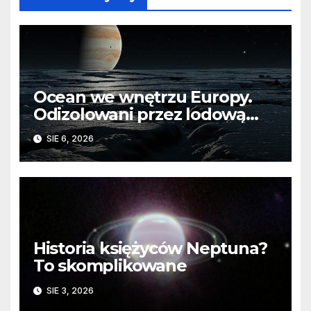
Ocean we wnętrzu Europy.
Odizolowani przez lodową
barierę
SIE 6, 2026
Historia księżyców Neptuna?
To skomplikowane
SIE 3, 2026