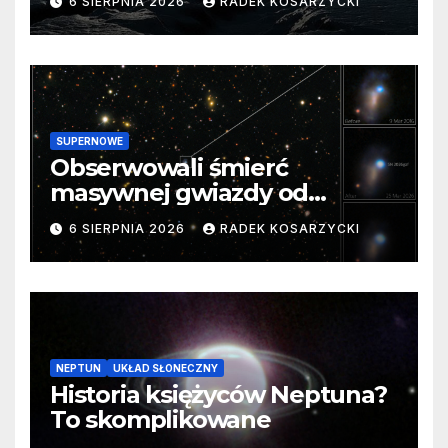
6 SIERPNIA 2026
RADEK KOSARZYCKI
SUPERNOWE
Obserwowali śmierć
masywnej gwiazdy od
samego początku. Niezwykle
6 SIERPNIA 2026
RADEK KOSARZYCKI
cenne dane
NEPTUN
UKŁAD SŁONECZNY
Historia księżyców Neptuna?
To skomplikowane