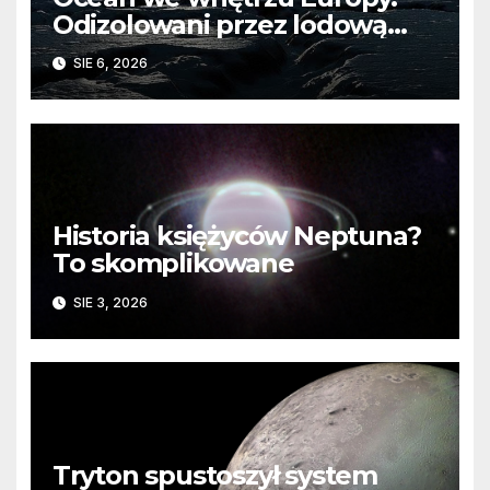
Odizolowani przez lodową
barierę
SIE 6, 2026
Historia księżyców Neptuna?
To skomplikowane
SIE 3, 2026
Tryton spustoszył system