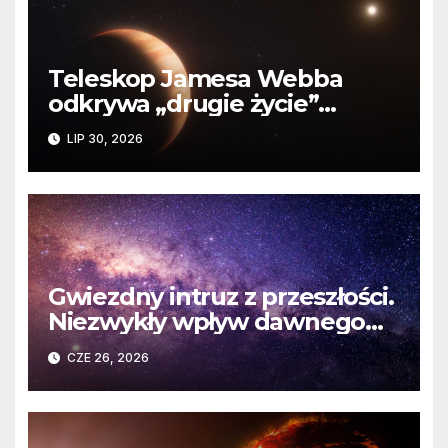
Teleskop Jamesa Webba
odkrywa „drugie życie”
planety krążącej wokół
LIP 30, 2026
martwej gwiazdy
Gwiezdny intruz z przeszłości.
Niezwykły wpływ dawnego
spotkania na komety Układu
CZE 26, 2026
Słonecznego