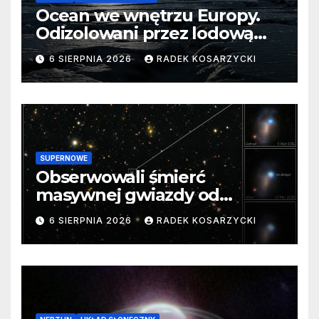
Ocean we wnętrzu Europy.
Odizolowani przez lodową
barierę
6 SIERPNIA 2026
RADEK KOSARZYCKI
SUPERNOWE
Obserwowali śmierć
masywnej gwiazdy od
samego początku. Niezwykle
6 SIERPNIA 2026
RADEK KOSARZYCKI
cenne dane