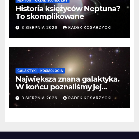
NEPTUN
UKŁAD SŁONECZNY
Historia księżyców Neptuna?
To skomplikowane
3 SIERPNIA 2026
RADEK KOSARZYCKI
GALAKTYKI
KOSMOLOGIA
Największa znana galaktyka.
W końcu poznaliśmy jej
faktyczne wymiary
3 SIERPNIA 2026
RADEK KOSARZYCKI