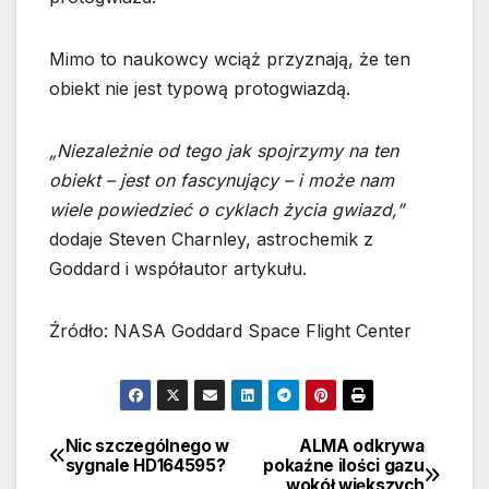
Mimo to naukowcy wciąż przyznają, że ten
obiekt nie jest typową protogwiazdą.
„Niezależnie od tego jak spojrzymy na ten
obiekt – jest on fascynujący – i może nam
wiele powiedzieć o cyklach życia gwiazd,”
dodaje Steven Charnley, astrochemik z
Goddard i współautor artykułu.
Źródło: NASA Goddard Space Flight Center
Nic szczególnego w
ALMA odkrywa
Nawigacja
sygnale HD164595?
pokaźne ilości gazu
wokół większych