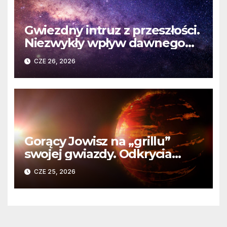
Gwiezdny intruz z przeszłości.
Niezwykły wpływ dawnego
spotkania na komety Układu
CZE 26, 2026
Słonecznego
Gorący Jowisz na „grillu”
swojej gwiazdy. Odkrycia
Teleskopu Webba o HD
CZE 25, 2026
80606 b