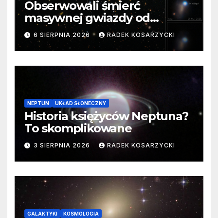
Obserwowali śmierć
masywnej gwiazdy od
samego początku. Niezwykle
6 SIERPNIA 2026
RADEK KOSARZYCKI
cenne dane
NEPTUN
UKŁAD SŁONECZNY
Historia księżyców Neptuna?
To skomplikowane
3 SIERPNIA 2026
RADEK KOSARZYCKI
GALAKTYKI
KOSMOLOGIA