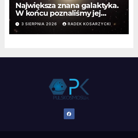
Największa znana galaktyka.
W końcu poznaliśmy jej
faktyczne wymiary
3 SIERPNIA 2026
RADEK KOSARZYCKI