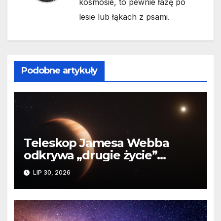
kosmosie, to pewnie łażę po
lesie lub łąkach z psami.
Podobne artykuły
Teleskop Jamesa Webba
odkrywa „drugie życie”
planety krążącej wokół
LIP 30, 2026
martwej gwiazdy