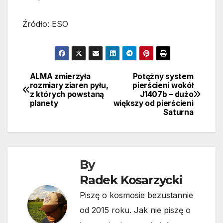
Źródło: ESO
ALMA zmierzyła
Potężny system
Nawigacja
rozmiary ziaren pyłu,
pierścieni wokół
z których powstaną
J1407b – dużo
wpisu
planety
większy od pierścieni
Saturna
By
Radek Kosarzycki
Piszę o kosmosie bezustannie
od 2015 roku. Jak nie piszę o