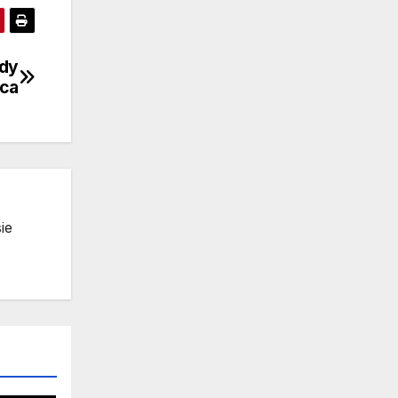
dy
ca
ie