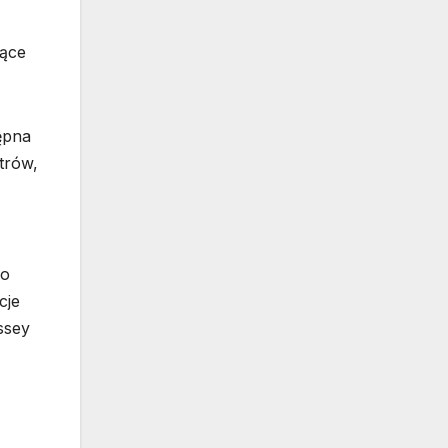
żące
ępna
trów,
Do
cje
ssey