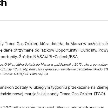
ch
as Orbiter, która dotarła do Marsa w październiku 2016 roku z powodze
rtunity i Curiosity. Powyższa grawika przedstawia geometrię układu T
y. Źródło: NASA/JPL-Caltech/ESA
ańskich zostały w ubiegłym tygodniu przekazane na Ziemię
adzie nowej marsjańskiej sondy Trace Gas Orbiter (TGO).
na TGO odbiorników radiowych Electra odebrał transmisję