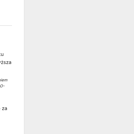
niem
GO-
 za