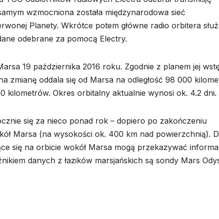
ym samym wzmocniona została międzynarodowa sieć
erwonej Planety. Wkrótce potem główne radio orbitera słu
 dane odebrane za pomocą Electry.
arsa 19 października 2016 roku. Zgodnie z planem jej wst
 na zmianę oddala się od Marsa na odległość 98 000 kilome
0 kilometrów. Okres orbitalny aktualnie wynosi ok. 4.2 dni.
ocznie się za nieco ponad rok – dopiero po zakończeniu
wokół Marsa (na wysokości ok. 400 km nad powierzchnią). 
ące się na orbicie wokół Marsa mogą przekazywać informa
źnikiem danych z łazików marsjańskich są sondy Mars Ody