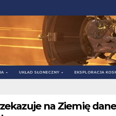
IA
UKŁAD SŁONECZNY
EKSPLORACJA KOS
rzekazuje na Ziemię dane