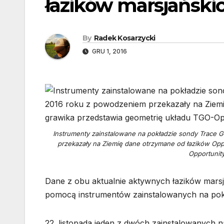
łazików marsjański
By
Radek Kosarzycki
GRU 1, 2016
Instrumenty zainstalowane na pokładzie sondy Trace G
przekazały na Ziemię dane otrzymane od łazików Oppo
Opportunit
Dane z obu aktualnie aktywnych łazików marsj
pomocą instrumentów zainstalowanych na pokł
22. listopada jeden z dwóch zainstalowanych 