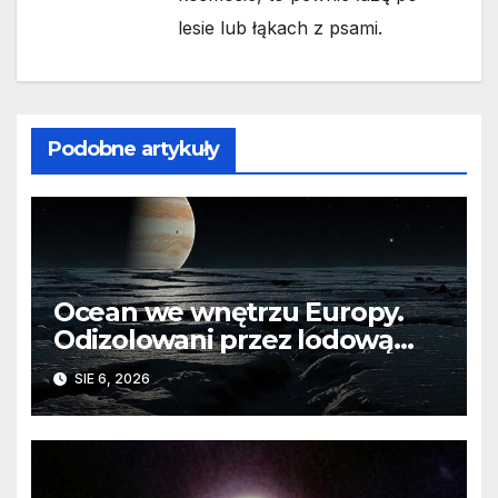
lesie lub łąkach z psami.
Podobne artykuły
Ocean we wnętrzu Europy.
Odizolowani przez lodową
barierę
SIE 6, 2026