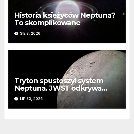
Historia księżyców Neptuna?
To skomplikowane
SIE 3, 2026
Tryton spustoszył system
Neptuna. JWST odkrywa
ślady kosmicznej katastrofy i
LIP 30, 2026
zaginionego lodu