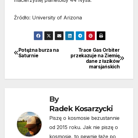
macierzystej planetoidy 44 Nysa.
Źródło: University of Arizona
Potężna burza na
Trace Gas Orbiter
Nawigacja
Saturnie
przekazuje na Ziemię
dane z łazików
wpisu
marsjańskich
By
Radek Kosarzycki
Piszę o kosmosie bezustannie
od 2015 roku. Jak nie piszę o
kosmosie, to pewnie łażę po