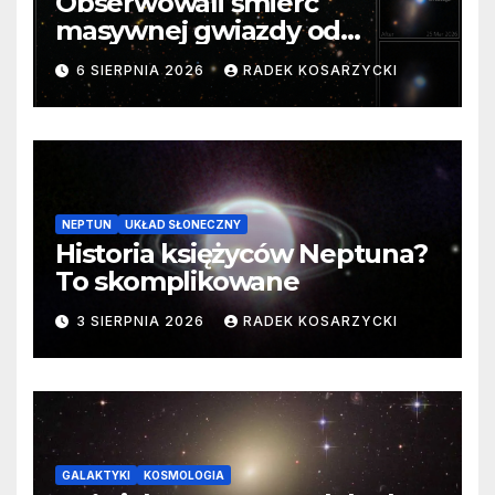
Obserwowali śmierć
masywnej gwiazdy od
samego początku. Niezwykle
6 SIERPNIA 2026
RADEK KOSARZYCKI
cenne dane
NEPTUN
UKŁAD SŁONECZNY
Historia księżyców Neptuna?
To skomplikowane
3 SIERPNIA 2026
RADEK KOSARZYCKI
GALAKTYKI
KOSMOLOGIA