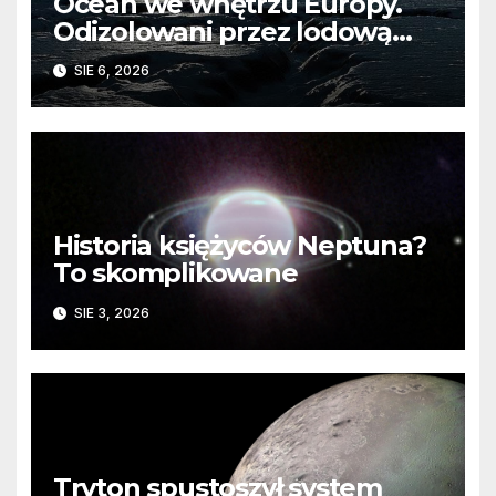
Ocean we wnętrzu Europy.
Odizolowani przez lodową
barierę
SIE 6, 2026
Historia księżyców Neptuna?
To skomplikowane
SIE 3, 2026
Tryton spustoszył system