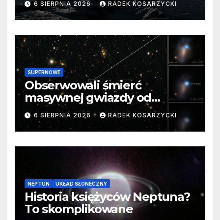
6 SIERPNIA 2026
RADEK KOSARZYCKI
SUPERNOWE
Obserwowali śmierć
masywnej gwiazdy od
samego początku. Niezwykle
6 SIERPNIA 2026
RADEK KOSARZYCKI
cenne dane
NEPTUN
UKŁAD SŁONECZNY
Historia księżyców Neptuna?
To skomplikowane