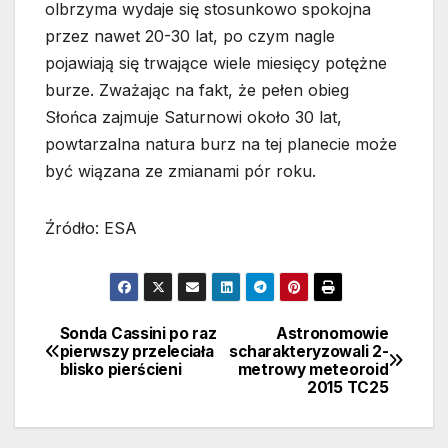
olbrzyma wydaje się stosunkowo spokojna
przez nawet 20-30 lat, po czym nagle
pojawiają się trwające wiele miesięcy potężne
burze. Zważając na fakt, że pełen obieg
Słońca zajmuje Saturnowi około 30 lat,
powtarzalna natura burz na tej planecie może
być wiązana ze zmianami pór roku.
Źródło: ESA
Sonda Cassini po raz
Astronomowie
Nawigacja
pierwszy przeleciała
scharakteryzowali 2-
blisko pierścieni
metrowy meteoroid
wpisu
2015 TC25