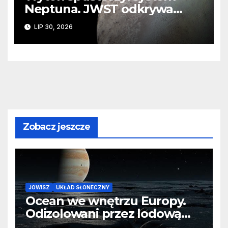
Neptuna. JWST odkrywa
ślady kosmicznej katastrofy i
LIP 30, 2026
zaginionego lodu
Zobacz jeszcze
JOWISZ
UKŁAD SŁONECZNY
Ocean we wnętrzu Europy.
Odizolowani przez lodową
barierę