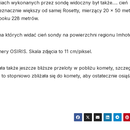
ęciach wykonanych przez sondę widoczny był także…. cień
ieznacznie większy od samej Rosetty, mierzący 20 x 50 me
 boku 228 metrów.
ć na których widać cień sondy na powierzchni regionu Imhot
y OSIRIS. Skala zdjęcia to 11 cm/piksel.
a także jeszcze bliższe przeloty w pobliżu komety, szczeg
dy to stopniowo zbliżała się do komety, aby ostatecznie osią