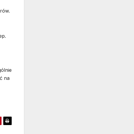
trów.
ep.
ólnie
ść na