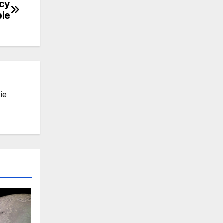
ący
pie
ie