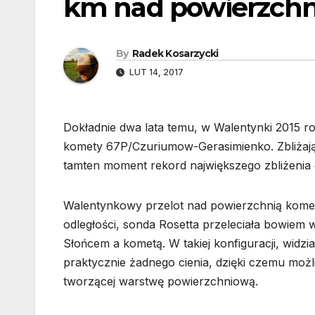
km nad powierzchn
By
Radek Kosarzycki
LUT 14, 2017
Dokładnie dwa lata temu, w Walentynki 2015 ro
komety 67P/Czuriumow-Gerasimienko. Zbliżając
tamten moment rekord największego zbliżenia 
Walentynkowy przelot nad powierzchnią komet
odległości, sonda Rosetta przeleciała bowiem w
Słońcem a kometą. W takiej konfiguracji, widz
praktycznie żadnego cienia, dzięki czemu możliw
tworzącej warstwę powierzchniową.