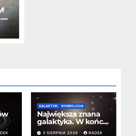
ył
.
j
u
GALAKTYKI
KOSMOLOGIA
ców
Największa znana
galaktyka. W końcu
poznaliśmy jej
DEK
3 SIERPNIA 2026
RADEK