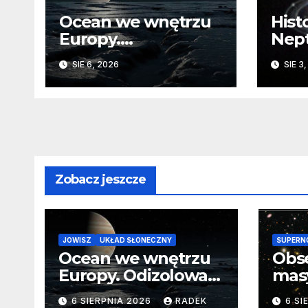
Ocean we wnętrzu
Hist
Europy.
Nep
Odizolowani przez
sko
SIE 6, 2026
SIE 3
lodową barierę
Zobacz jeszcze
JOWISZ
UKŁAD SŁONECZNY
SUPERN
Ocean we wnętrzu
Obs
Europy. Odizolowani
mas
przez lodową
od 
6 SIERPNIA 2026
RADEK
6 SI