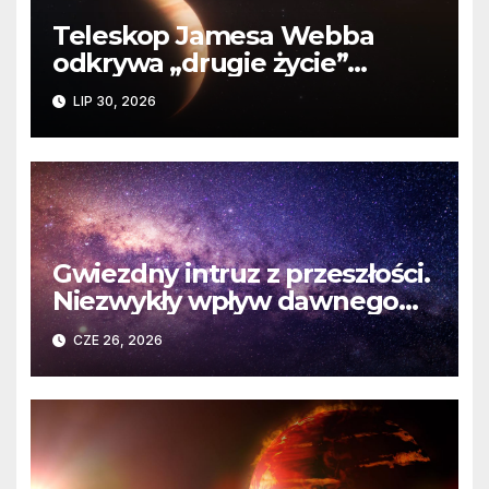
Teleskop Jamesa Webba
odkrywa „drugie życie”
planety krążącej wokół
LIP 30, 2026
martwej gwiazdy
Gwiezdny intruz z przeszłości.
Niezwykły wpływ dawnego
spotkania na komety Układu
CZE 26, 2026
Słonecznego