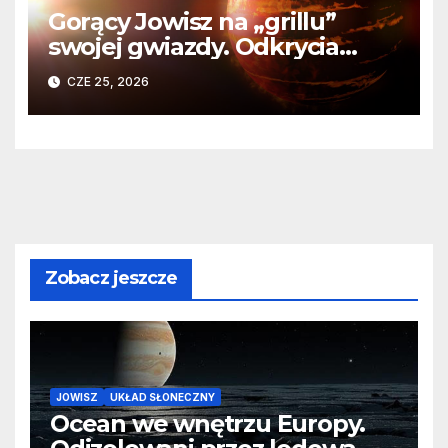
Gorący Jowisz na „grillu”
swojej gwiazdy. Odkrycia
Teleskopu Webba o HD
CZE 25, 2026
80606 b
Zobacz jeszcze
JOWISZ
UKŁAD SŁONECZNY
Ocean we wnętrzu Europy.