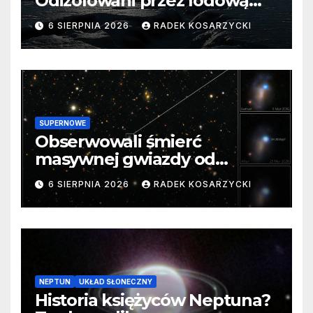
Odizolowani przez lodową
barierę
6 SIERPNIA 2026
RADEK KOSARZYCKI
SUPERNOWE
Obserwowali śmierć
masywnej gwiazdy od
samego początku. Niezwykle
6 SIERPNIA 2026
RADEK KOSARZYCKI
cenne dane
NEPTUN
UKŁAD SŁONECZNY
Historia księżyców Neptuna?