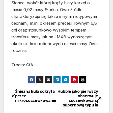
Słońca, wokół której krąży biały karzeł o
masie 0,02 masy Słońca. Owo źródło
charakteryzuje się także innymi nietypowymi
cechami, m.in. okresem precesji równym 6,8
dni oraz stosunkowo wysokim tempem
transferu masy jak na LMXB wynoszącym
około siedmiu milionowych części masy Ziemi
rocznie.
Źródło: CfA
Śnieżna kula odkryta
Hubble jako pierwszy
Nawigacja
przez
obserwuje
mikrosoczewkowanie
soczewkowaną
wpisu
supernową typu Ia