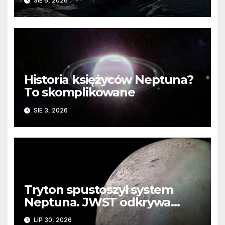
SIE 6, 2026
Historia księżyców Neptuna?
To skomplikowane
SIE 3, 2026
Tryton spustoszył system
Neptuna. JWST odkrywa
ślady kosmicznej katastrofy i
LIP 30, 2026