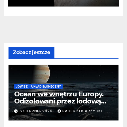
zaginionego lodu
Zobacz jeszcze
JOWISZ
UKŁAD SŁONECZNY
Ocean we wnętrzu Europy.
Odizolowani przez lodową
barierę
6 SIERPNIA 2026
RADEK KOSARZYCKI