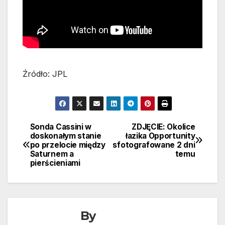
Źródło: JPL
Sonda Cassini w
ZDJĘCIE: Okolice
Nawigacja
doskonałym stanie
łazika Opportunity
po przelocie między
sfotografowane 2 dni
wpisu
Saturnem a
temu
pierścieniami
By