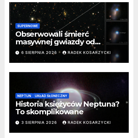
SUPERNOWE
Obserwowali śmierć
masywnej gwiazdy od
samego początku. Niezwykle
6 SIERPNIA 2026
RADEK KOSARZYCKI
cenne dane
NEPTUN
UKŁAD SŁONECZNY
Historia księżyców Neptuna?
To skomplikowane
3 SIERPNIA 2026
RADEK KOSARZYCKI