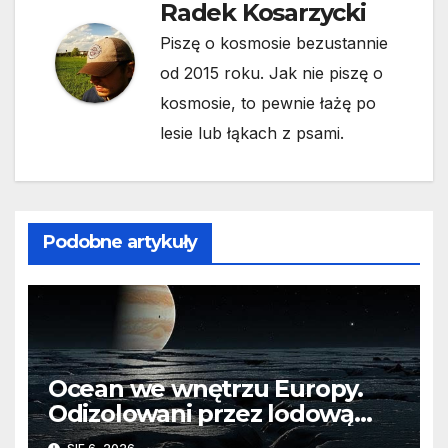
Radek Kosarzycki
Piszę o kosmosie bezustannie
od 2015 roku. Jak nie piszę o
kosmosie, to pewnie łażę po
lesie lub łąkach z psami.
Podobne artykuły
Ocean we wnętrzu Europy.
Odizolowani przez lodową
barierę