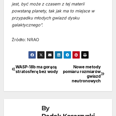
jest, być może z czasem z tej materii
powstaną planety, tak jak ma to miejsce w
przypadku młodych gwiazd dysku
galaktycznego”.
Źródło: NRAO
WASP-18b ma gorącą
Nowe metody
Nawigacja
stratosferę bez wody
pomiaru rozmiarów
gwiazd
wpisu
neutronowych
By