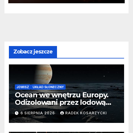
Zobacz jeszcze
JOWISZ
UKŁAD SŁONECZNY
Ocean we wnętrzu Europy.
Odizolowani przez lodową
barierę
6 SIERPNIA 2026
RADEK KOSARZYCKI