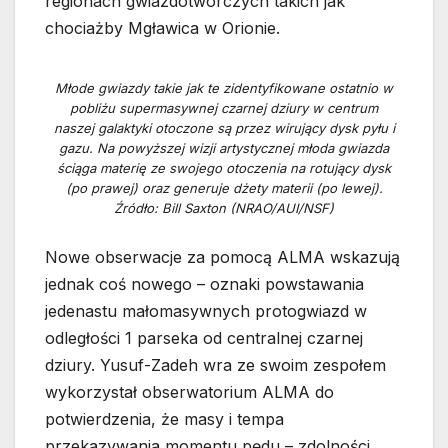
regionach gwiazdotwórczych takich jak
chociażby Mgławica w Orionie.
Młode gwiazdy takie jak te zidentyfikowane ostatnio w
pobliżu supermasywnej czarnej dziury w centrum
naszej galaktyki otoczone są przez wirujący dysk pyłu i
gazu. Na powyższej wizji artystycznej młoda gwiazda
ściąga materię ze swojego otoczenia na rotujący dysk
(po prawej) oraz generuje dżety materii (po lewej).
Źródło: Bill Saxton (NRAO/AUI/NSF)
Nowe obserwacje za pomocą ALMA wskazują
jednak coś nowego – oznaki powstawania
jedenastu małomasywnych protogwiazd w
odległości 1 parseka od centralnej czarnej
dziury. Yusuf-Zadeh wra ze swoim zespołem
wykorzystał obserwatorium ALMA do
potwierdzenia, że masy i tempa
przekazywania momentu pędu – zdolności