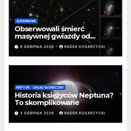
SUPERNOWE
Obserwowali śmierć
masywnej gwiazdy od
samego początku. Niezwykle
6 SIERPNIA 2026
RADEK KOSARZYCKI
cenne dane
NEPTUN
UKŁAD SŁONECZNY
Historia księżyców Neptuna?
To skomplikowane
3 SIERPNIA 2026
RADEK KOSARZYCKI