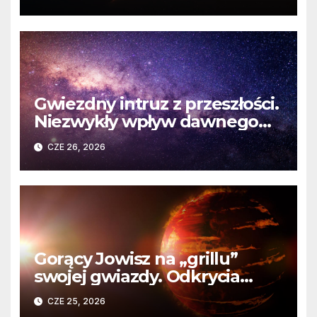
martwej gwiazdy
Gwiezdny intruz z przeszłości.
Niezwykły wpływ dawnego
spotkania na komety Układu
CZE 26, 2026
Słonecznego
Gorący Jowisz na „grillu”
swojej gwiazdy. Odkrycia
Teleskopu Webba o HD
CZE 25, 2026
80606 b