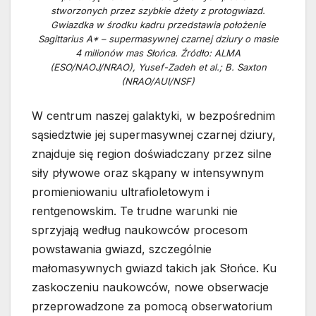
stworzonych przez szybkie dżety z protogwiazd.
Gwiazdka w środku kadru przedstawia położenie
Sagittarius A* – supermasywnej czarnej dziury o masie
4 milionów mas Słońca. Źródło: ALMA
(ESO/NAOJ/NRAO), Yusef-Zadeh et al.; B. Saxton
(NRAO/AUI/NSF)
W centrum naszej galaktyki, w bezpośrednim
sąsiedztwie jej supermasywnej czarnej dziury,
znajduje się region doświadczany przez silne
siły pływowe oraz skąpany w intensywnym
promieniowaniu ultrafioletowym i
rentgenowskim. Te trudne warunki nie
sprzyjają według naukowców procesom
powstawania gwiazd, szczególnie
małomasywnych gwiazd takich jak Słońce. Ku
zaskoczeniu naukowców, nowe obserwacje
przeprowadzone za pomocą obserwatorium