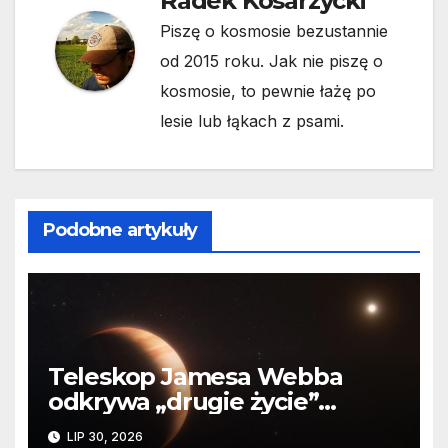
Radek Kosarzycki
Piszę o kosmosie bezustannie
od 2015 roku. Jak nie piszę o
kosmosie, to pewnie łażę po
lesie lub łąkach z psami.
Podobne artykuły
Teleskop Jamesa Webba
odkrywa „drugie życie”
planety krążącej wokół
LIP 30, 2026