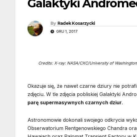
Galaktyki Androme
By
Radek Kosarzycki
GRU 1, 2017
Credits: X-ray: NASA/CXC/University of Washington/T.
Okazuje się, że nawet czarne dziury nie potra
zdjęciu. W tle zdjęcia pobliskiej Galaktyki An
parę supermasywnych czarnych dziur
.
Astronomowie dokonali swojego odkrycia wyk
Obserwatorium Rentgenowskiego Chandra oraz
Hawajach oraz Palomat Transient Factory w Kal