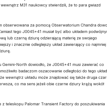
ę wewnątrz M31 naukowcy stwierdzili, że to para gwiazd
kim obserwowana za pomocą Obserwatorium Chandra dowo
a. Zamiast tego J0045+41 musiał być albo układem podwójn
ą lub czarną dziurę odzierającą materię ze swojego
szy i znacznie odleglejszy układ zawierający co najmniej
ziurę.
 Gemini-North dowiodło, że J0045+41 musi zawierać co
umożliwiło badaczom oszacowanie odległości do tego układ
 że wewnątrz układu może znajdować się także druga cza
ierwsza, co ma sens jeżeli obie czarne dziury krążą wokół
 z teleskopu Palomar Transient Factory do poszukiwania