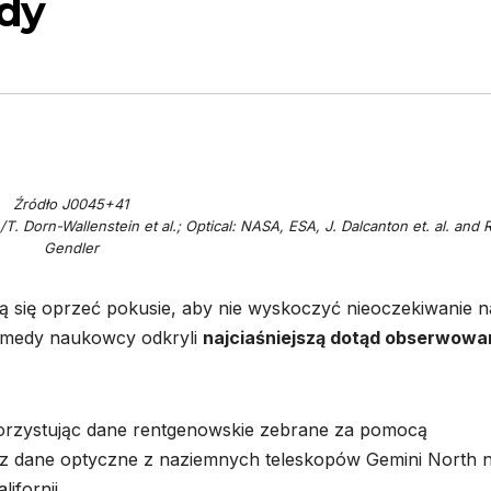
dy
Źródło J0045+41
 Dorn-Wallenstein et al.; Optical: NASA, ESA, J. Dalcanton et. al. and R
Gendler
fią się oprzeć pokusie, aby nie wyskoczyć nieoczekiwanie n
dromedy naukowcy odkryli
najciaśniejszą dotąd obserwowa
orzystując dane rentgenowskie zebrane za pomocą
 dane optyczne z naziemnych teleskopów Gemini North 
ifornii.