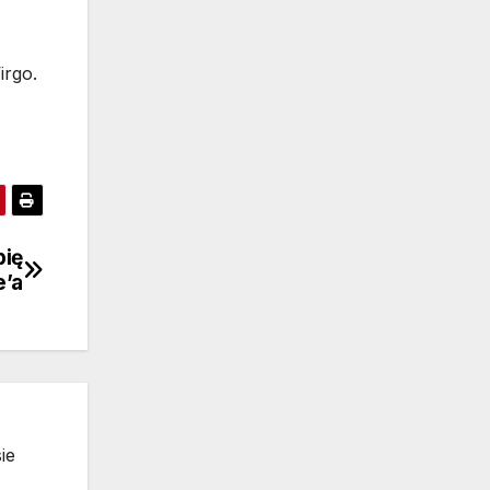
irgo.
bię
e’a
ie