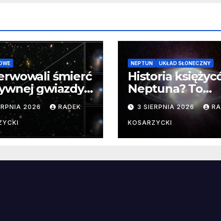
OWE
NEPTUN
UKŁAD SŁONECZNY
erwowali śmierć
Historia księży
ywnej gwiazdy
Neptuna? To
samego
skomplikowane
ERPNIA 2026
RADEK
3 SIERPNIA 2026
RA
ątku.
zwykle cenne
ZYCKI
KOSARZYCKI
e