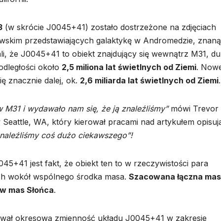
3
(w skrócie J0045+41) zostało dostrzeżone na zdjęciach
wskim przedstawiających galaktykę w Andromedzie, znaną
, że J0045+41 to obiekt znajdujący się wewnątrz M31, du
 odległości około
2,5 miliona lat świetlnych od Ziemi
. Now
ę znacznie dalej, ok.
2,6 miliarda lat świetlnych od Ziemi
.
M31 i wydawało nam się, że ją znaleźliśmy”
mówi Trevor
 Seattle, WA, który kierował pracami nad artykułem opisu
znaleźliśmy coś dużo ciekawszego”!
45+41 jest fakt, że obiekt ten to w rzeczywistości para
ych wokół wspólnego środka masa.
Szacowana łączna ma
nów mas Słońca
.
ował okresową zmienność układu J0045+41 w zakresie