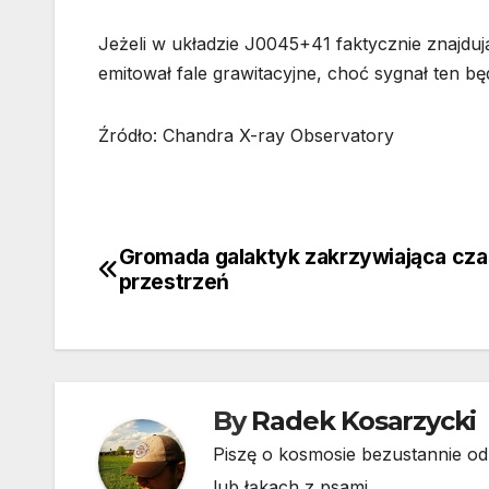
Jeżeli w układzie J0045+41 faktycznie znajdują
emitował fale grawitacyjne, choć sygnał ten b
Źródło: Chandra X-ray Observatory
Gromada galaktyk zakrzywiająca czas
Nawigacja
przestrzeń
wpisu
By
Radek Kosarzycki
Piszę o kosmosie bezustannie od 
lub łąkach z psami.