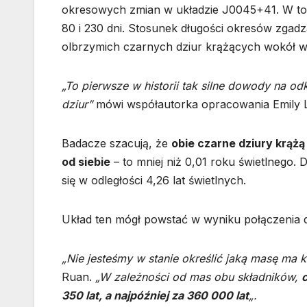
okresowych zmian w układzie J0045+41. W tok
80 i 230 dni. Stosunek długości okresów zgad
olbrzymich czarnych dziur krążących wokół 
„To pierwsze w historii tak silne dowody na o
dziur”
mówi współautorka opracowania Emily L
Badacze szacują, że
obie czarne dziury krążą
od siebie
– to mniej niż 0,01 roku świetlnego.
się w odległości 4,26 lat świetlnych.
Układ ten mógł powstać w wyniku połączenia d
„Nie jesteśmy w stanie określić jaką masę ma 
Ruan.
„W zależności od mas obu składników,
350 lat, a najpóźniej za 360 000 lat
„.