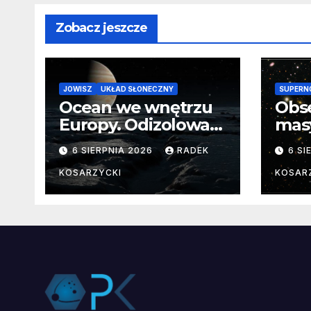
Zobacz jeszcze
JOWISZ
UKŁAD SŁONECZNY
SUPERN
Ocean we wnętrzu
Obs
Europy. Odizolowani
mas
przez lodową
od 
6 SIERPNIA 2026
RADEK
6 SI
barierę
pocz
Nie
KOSARZYCKI
KOSAR
dan