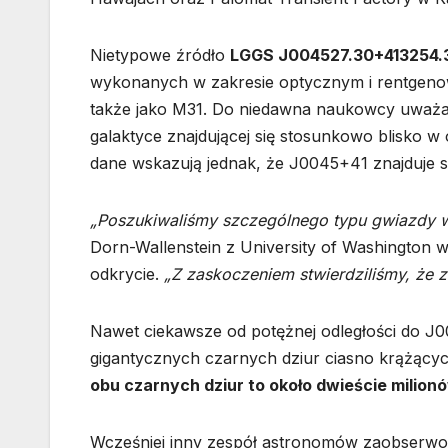
Nietypowe źródło
LGGS J004527.30+413254.
wykonanych w zakresie optycznym i rentgeno
także jako M31. Do niedawna naukowcy uważali
galaktyce znajdującej się stosunkowo blisko w
dane wskazują jednak, że J0045+41 znajduje si
„Poszukiwaliśmy szczególnego typu gwiazdy w 
Dorn-Wallenstein z University of Washington w
odkrycie.
„Z zaskoczeniem stwierdziliśmy, że 
Nawet ciekawsze od potężnej odległości do J00
gigantycznych czarnych dziur ciasno krążąc
obu czarnych dziur to około dwieście milio
Wcześniej inny zespół astronomów zaobserw