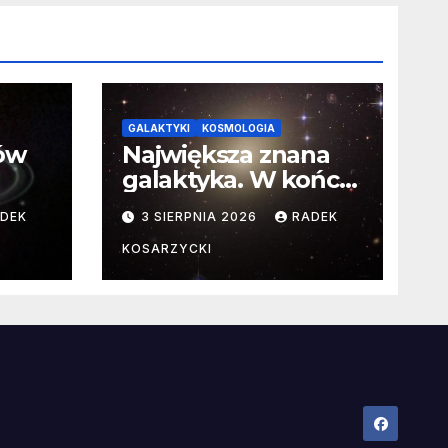
GALAKTYKI
KOSMOLOGIA
ców
Największa znana
galaktyka. W końcu
poznaliśmy jej
DEK
3 SIERPNIA 2026
RADEK
faktyczne wymiary
KOSARZYCKI