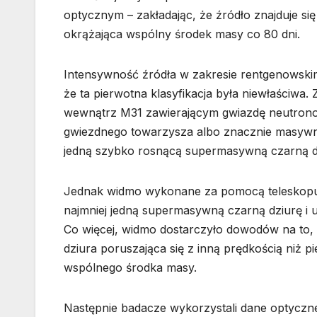
optycznym – zakładając, że źródło znajduje si
okrążająca wspólny środek masy co 80 dni.
Intensywność źródła w zakresie rentgenows
że ta pierwotna klasyfikacja była niewłaściw
wewnątrz M31 zawierającym gwiazdę neutronow
gwiezdnego towarzysza albo znacznie masywniej
jedną szybko rosnącą supermasywną czarną d
Jednak widmo wykonane za pomocą teleskopu
najmniej jedną supermasywną czarną dziurę i 
Co więcej, widmo dostarczyło dowodów na to,
dziura poruszająca się z inną prędkością niż p
wspólnego środka masy.
Następnie badacze wykorzystali dane optyczne