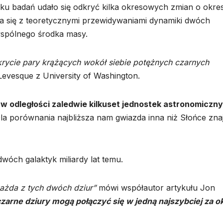
u badań udało się odkryć kilka okresowych zmian o okres
za się z teoretycznymi przewidywaniami dynamiki dwóch
wspólnego środka masy.
dkrycie pary krążących wokół siebie potężnych czarnych
evesque z University of Washington.
 w odległości zaledwie kilkuset jednostek astronomiczn
 Dla porównania najbliższa nam gwiazda inna niż Słońce zna
wóch galaktyk miliardy lat temu.
każda z tych dwóch dziur”
mówi współautor artykułu Jon
czarne dziury mogą połączyć się w jedną najszybciej za o